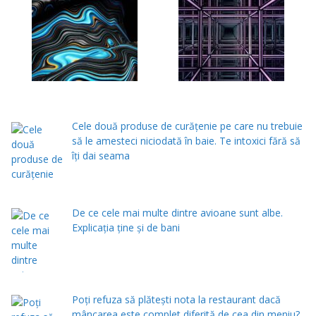
Cele două produse de curăţenie pe care nu trebuie
să le amesteci niciodată în baie. Te intoxici fără să
îţi dai seama
De ce cele mai multe dintre avioane sunt albe.
Explicația ține și de bani
Poți refuza să plătești nota la restaurant dacă
mâncarea este complet diferită de cea din meniu?