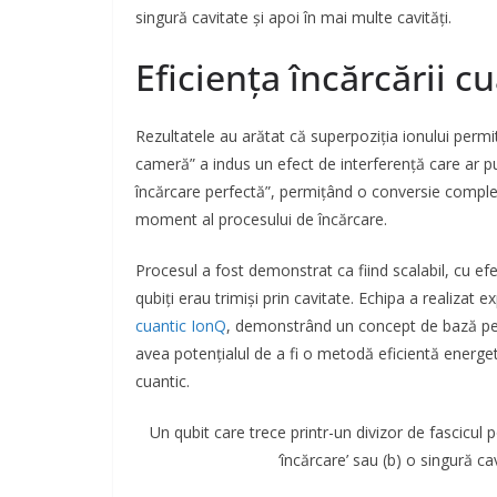
singură cavitate și apoi în mai multe cavități.
Eficiența încărcării c
Rezultatele au arătat că superpoziția ionului permi
cameră” a indus un efect de interferență care ar 
încărcare perfectă”, permițând o conversie completă
moment al procesului de încărcare.
Procesul a fost demonstrat ca fiind scalabil, cu efe
qubiți erau trimiși prin cavitate. Echipa a realizat
cuantic IonQ
, demonstrând un concept de bază pent
avea potențialul de a fi o metodă eficientă energet
cuantic.
Un qubit care trece printr-un divizor de fascicul p
‘încărcare’ sau (b) o singură ca