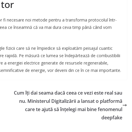
itor
r fi necesare noi metode pentru a transforma protocolul într-
, ceea ce înseamnă că va mai dura ceva timp până când vom
ile fizicii care să ne împiedice să exploatăm peisajul cuantic
are rapidă. Pe măsură ce lumea se îndepărtează de combustibilii
are a energiei electrice generate de resursele regenerabile,
 semnificative de energie, vor deveni din ce în ce mai importante.
Cum îți dai seama dacă ceea ce vezi este real sau
nu. Ministerul Digitalizării a lansat o platformă
care te ajută să înțelegi mai bine fenomenul
deepfake