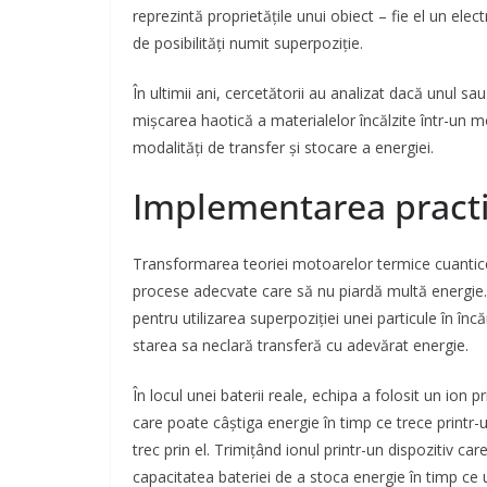
reprezintă proprietățile unui obiect – fie el un ele
de posibilități numit superpoziție.
În ultimii ani, cercetătorii au analizat dacă unul 
mișcarea haotică a materialelor încălzite într-un 
modalități de transfer și stocare a energiei.
Implementarea practic
Transformarea teoriei motoarelor termice cuantice 
procese adecvate care să nu piardă multă energie.
pentru utilizarea superpoziției unei particule în în
starea sa neclară transferă cu adevărat energie.
În locul unei baterii reale, echipa a folosit un ion
care poate câștiga energie în timp ce trece printr-
trec prin el. Trimițând ionul printr-un dispozitiv c
capacitatea bateriei de a stoca energie în timp ce