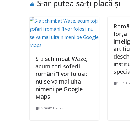
S-ar putea să-ți placă și
Român
forță 
inteli
artifi
desch
S-a schimbat Waze,
instit
acum toți șoferii
specia
români îl vor folosi:
nu se va mai uita
1 iunie
nimeni pe Google
Maps
16 martie 2023