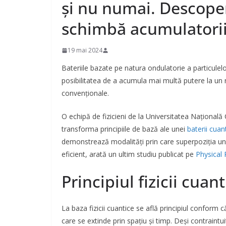
și nu numai. Descoper
schimbă acumulatori
19 mai 2024
Bateriile bazate pe natura ondulatorie a particulel
posibilitatea de a acumula mai multă putere la un r
convenționale.
O echipă de fizicieni de la Universitatea Național
transforma principiile de bază ale unei
baterii cuan
demonstrează modalități prin care superpoziția unei 
eficient, arată un ultim studiu publicat pe
Physical
Principiul fizicii cuan
La baza fizicii cuantice se află principiul conform 
care se extinde prin spațiu și timp. Deși contraintu