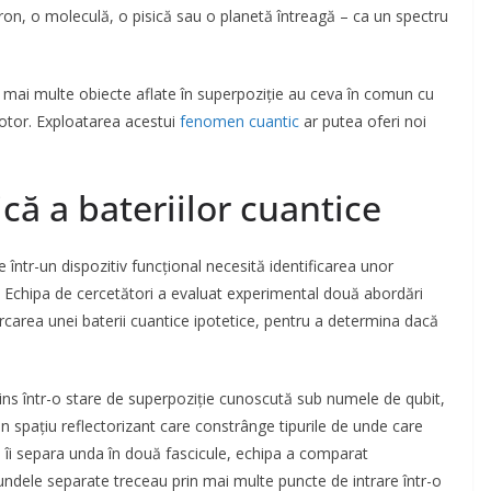
ctron, o moleculă, o pisică sau o planetă întreagă – ca un spectru
sau mai multe obiecte aflate în superpoziție au ceva în comun cu
motor. Exploatarea acestui
fenomen cuantic
ar putea oferi noi
ă a bateriilor cuantice
într-un dispozitiv funcțional necesită identificarea unor
 Echipa de cercetători a evaluat experimental două abordări
cărcarea unei baterii cuantice ipotetice, pentru a determina dacă
 prins într-o stare de superpoziție cunoscută sub numele de qubit,
un spațiu reflectorizant care constrânge tipurile de unde care
are îi separa unda în două fascicule, echipa a comparat
 undele separate treceau prin mai multe puncte de intrare într-o