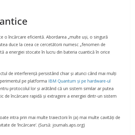
uantice
te o încărcare eficientă. Abordarea „multe uși, o singură
putea duce la ceea ce cercetătorii numesc „fenomen de
 a energiei stocate în lucru din bateria cuantică în orice
ctul de interferență persistând chiar și atunci când mai mulți
 experimentul pe platforma
IBM Quantum și pe hardware-ul
ru protocolul lor și arătând că un sistem similar ar putea
ic de încărcare rapidă și extragere a energiei dintr-un sistem
oate intra prin mai multe traiectorii în (a) mai multe cavități de
vitate de ‘încărcare’. (Sursă: journals.aps.org)