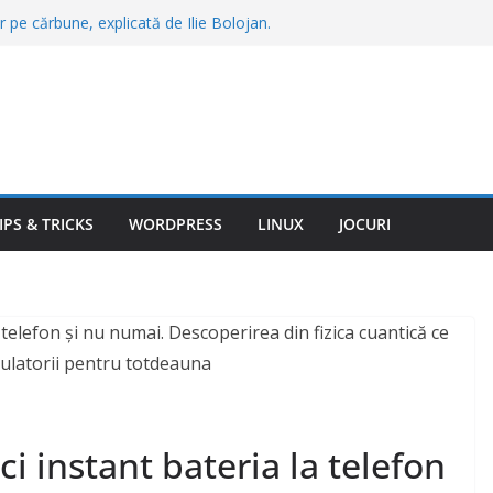
r pe cărbune, explicată de Ilie Bolojan.
 cu această decizie
ine cu prețuri mici intră în România. Se
zine și se fac angajări
 românesc. Tot mai puțini români își fac
esc turiștii străini
ieră pe Netflix, înainte de lansarea
plă cu România
 o oglindă în grădină. Explicația are
i plantele
IPS & TRICKS
WORDPRESS
LINUX
JOCURI
i instant bateria la telefon