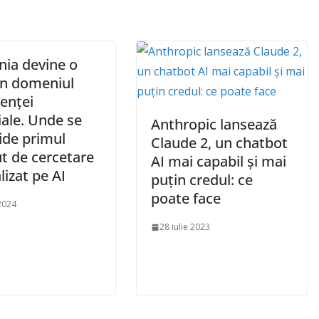
ia devine o
în domeniul
genței
ciale. Unde se
Anthropic lansează
ide primul
Claude 2, un chatbot
ut de cercetare
AI mai capabil și mai
lizat pe AI
puțin credul: ce
poate face
 2024
28 iulie 2023