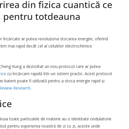
irea din fizica cuantică ce
i pentru totdeauna
or încărcate ar putea revoluționa stocarea energiei, oferind
itm mai rapid decât cel al celulelor electrochimice
ă Cheng Kung a dezvoltat un nou protocol care ar putea
tice
cu încărcare rapidă într-un sistem practic. Acest protocol
baterii poate fi utilizată pentru a stoca energie rapid și
 Review Research
.
tice
căruia toate particulele de materie au o identitate ondulatorie
itivă pentru experiența noastră de zi cu zi, aceste unde