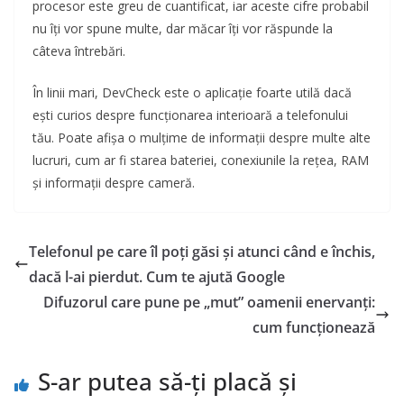
procesor este greu de cuantificat, iar aceste cifre probabil
nu îți vor spune multe, dar măcar îți vor răspunde la
câteva întrebări.
În linii mari, DevCheck este o aplicație foarte utilă dacă
ești curios despre funcționarea interioară a telefonului
tău. Poate afișa o mulțime de informații despre multe alte
lucruri, cum ar fi starea bateriei, conexiunile la rețea, RAM
și informații despre cameră.
Telefonul pe care îl poți găsi și atunci când e închis,
dacă l-ai pierdut. Cum te ajută Google
Difuzorul care pune pe „mut” oamenii enervanți:
cum funcționează
S-ar putea să-ți placă și