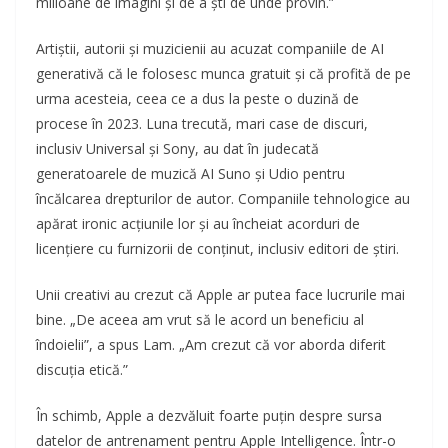
milioane de imagini și de a ști de unde provin.”
Artiștii, autorii și muzicienii au acuzat companiile de AI
generativă că le folosesc munca gratuit și că profită de pe
urma acesteia, ceea ce a dus la peste o duzină de
procese în 2023. Luna trecută, mari case de discuri,
inclusiv Universal și Sony, au dat în judecată
generatoarele de muzică AI Suno și Udio pentru
încălcarea drepturilor de autor. Companiile tehnologice au
apărat ironic acțiunile lor și au încheiat acorduri de
licențiere cu furnizorii de conținut, inclusiv editori de știri.
Unii creativi au crezut că Apple ar putea face lucrurile mai
bine. „De aceea am vrut să le acord un beneficiu al
îndoielii”, a spus Lam. „Am crezut că vor aborda diferit
discuția etică.”
În schimb, Apple a dezvăluit foarte puțin despre sursa
datelor de antrenament pentru Apple Intelligence. Într-o