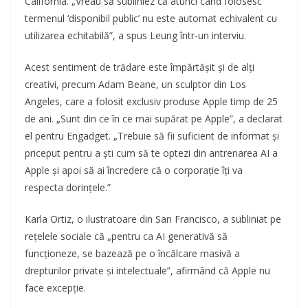
California. „Vreau să subliniez că atunci când folosesc
termenul ‘disponibil public’ nu este automat echivalent cu
utilizarea echitabilă”, a spus Leung într-un interviu.
Acest sentiment de trădare este împărtășit și de alți
creativi, precum Adam Beane, un sculptor din Los
Angeles, care a folosit exclusiv produse Apple timp de 25
de ani. „Sunt din ce în ce mai supărat pe Apple”, a declarat
el pentru Engadget. „Trebuie să fii suficient de informat și
priceput pentru a ști cum să te optezi din antrenarea AI a
Apple și apoi să ai încredere că o corporație îți va
respecta dorințele.”
Karla Ortiz, o ilustratoare din San Francisco, a subliniat pe
rețelele sociale că „pentru ca AI generativă să
funcționeze, se bazează pe o încălcare masivă a
drepturilor private și intelectuale”, afirmând că Apple nu
face excepție.