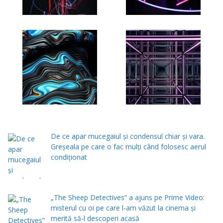
De ce apar mucegaiul și condensul chiar și vara.
Greșeala pe care o fac mulți când folosesc aerul
condiționat
„The Sheep Detectives” a ajuns pe Prime Video:
misterul cu oi pe care l-am văzut la cinema și
merită să-l descoperi acasă