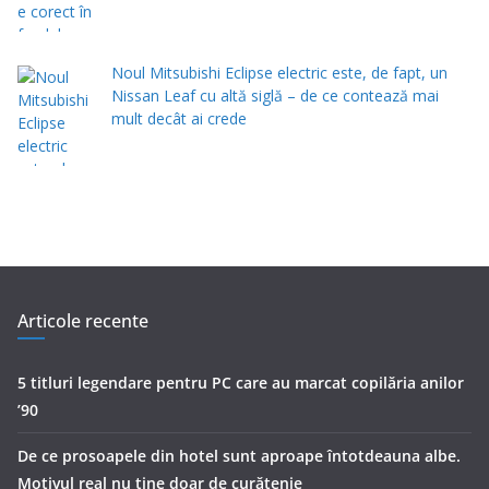
Noul Mitsubishi Eclipse electric este, de fapt, un
Nissan Leaf cu altă siglă – de ce contează mai
mult decât ai crede
Articole recente
5 titluri legendare pentru PC care au marcat copilăria anilor
’90
De ce prosoapele din hotel sunt aproape întotdeauna albe.
Motivul real nu ține doar de curățenie