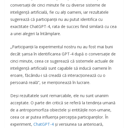
conversații de cinci minute fie cu diverse sisteme de
inteligență artificială, fie cu alți oameni, iar rezultatele
sugerează că participanții nu au putut identifica cu
exactitate ChatGPT-4, rata de succes fiind similară cu cea
a unei alegeri la întâmplare.
„Participanții la experimentul nostru nu au fost mai buni
decât șansa în identificarea GPT-4 după o conversație de
cinci minute, ceea ce sugerează că sistemele actuale de
inteligență artificială sunt capabile să inducă oamenii în
eroare, făcându-i să creadă că interacționează cu o
persoană reală”, se menționează în lucrare.
Deși rezultatele sunt remarcabile, ele nu sunt unanim
acceptate. O parte din critică se referă la tendința umană
de a antropomorfiza obiectele și entitățile non-umane,
ceea ce ar putea influența percepția participanților. În
experiment,
ChatGPT-4
și versiunea sa anterioară,