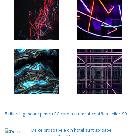
5 titluri legendare pentru PC care au marcat copilăria anilor ’90
De ce prosoapele din hotel sunt aproape