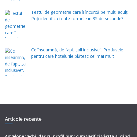
Testul de geometrie care îi încurcă pe mulți adulți.
Poți identifica toate formele în 35 de secunde?
Ce înseamnă, de fapt, „all inclusive”. Produsele
pentru care hotelurile plătesc cel mai mult
Articole recente
Anvelope vechi, dar cu profil bun: cum verifici vârsta și când