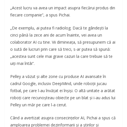
„Acest lucru va avea un impact asupra fiecărui produs din
fiecare companie”, a spus Pichai.
„De exemplu, ai putea fi radiolog. Dacă te gândești la
cinci până la zece ani de acum înainte, vei avea un
colaborator AI cu tine. Vii dimineața, să presupunem că ai
o sută de lucruri prin care să treci, s-ar putea să spună:
„acestea sunt cele mai grave cazuri la care trebuie să te
uiți mai întâi”.
Pelley a văzut și alte zone cu produse AI avansate în
cadrul Google, inclusiv DeepMind, unde roboții jucau
fotbal, pe care l-au învățat ei înșiși. O altă unitate a arătat
roboți care recunoșteau obiecte pe un blat și i-au adus lui
Pelley un măr pe care l-a cerut.
Când a avertizat asupra consecințelor AI, Pichai a spus că
amploarea problemei dezinformarii și a știrilor și