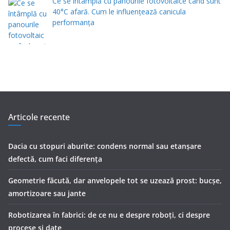
Ce se întâmplă cu panourile fotovoltaice când sunt
40°C afară. Cum le influențează canicula
performanța
Articole recente
Dacia cu stopuri aburite: condens normal sau etanșare
defectă, cum faci diferența
Geometrie făcută, dar anvelopele tot se uzează prost: bucșe,
amortizoare sau jante
Robotizarea în fabrici: de ce nu e despre roboți, ci despre
procese și date