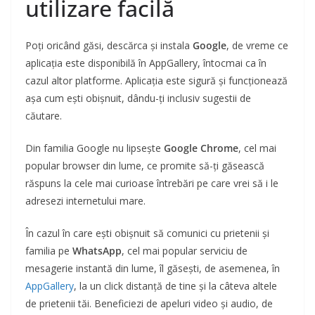
utilizare facilă
Poți oricând găsi, descărca și instala
Google
, de vreme ce
aplicația este disponibilă în AppGallery, întocmai ca în
cazul altor platforme. Aplicația este sigură și funcționează
așa cum ești obișnuit, dându-ți inclusiv sugestii de
căutare.
Din familia Google nu lipsește
Google Chrome
, cel mai
popular browser din lume, ce promite să-ți găsească
răspuns la cele mai curioase întrebări pe care vrei să i le
adresezi internetului mare.
În cazul în care ești obișnuit să comunici cu prietenii și
familia pe
WhatsApp
, cel mai popular serviciu de
mesagerie instantă din lume, îl găsești, de asemenea, în
AppGallery
, la un click distanță de tine și la câteva altele
de prietenii tăi. Beneficiezi de apeluri video și audio, de