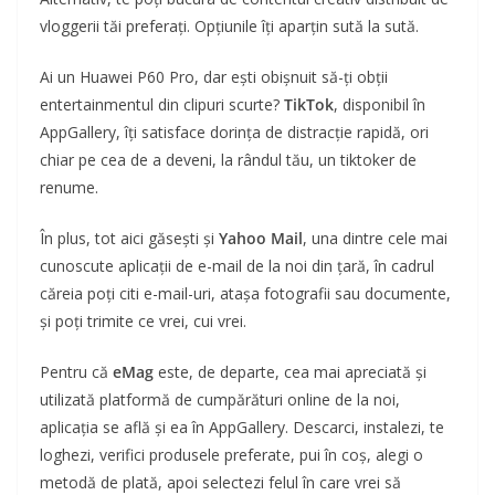
vloggerii tăi preferați. Opțiunile îți aparțin sută la sută.
Ai un Huawei P60 Pro, dar ești obișnuit să-ți obții
entertainmentul din clipuri scurte?
TikTok
, disponibil în
AppGallery, îți satisface dorința de distracție rapidă, ori
chiar pe cea de a deveni, la rândul tău, un tiktoker de
renume.
În plus, tot aici găsești și
Yahoo Mail
, una dintre cele mai
cunoscute aplicații de e-mail de la noi din țară, în cadrul
căreia poți citi e-mail-uri, atașa fotografii sau documente,
și poți trimite ce vrei, cui vrei.
Pentru că
eMag
este, de departe, cea mai apreciată și
utilizată platformă de cumpărături online de la noi,
aplicația se află și ea în AppGallery. Descarci, instalezi, te
loghezi, verifici produsele preferate, pui în coș, alegi o
metodă de plată, apoi selectezi felul în care vrei să