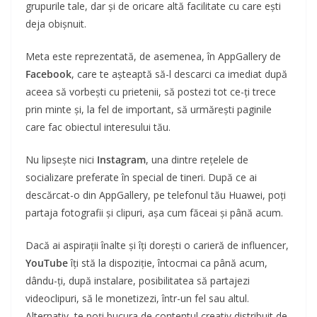
grupurile tale, dar și de oricare altă facilitate cu care ești
deja obișnuit.
Meta este reprezentată, de asemenea, în AppGallery de
Facebook
, care te așteaptă să-l descarci ca imediat după
aceea să vorbești cu prietenii, să postezi tot ce-ți trece
prin minte și, la fel de important, să urmărești paginile
care fac obiectul interesului tău.
Nu lipsește nici
Instagram
, una dintre rețelele de
socializare preferate în special de tineri. După ce ai
descărcat-o din AppGallery, pe telefonul tău Huawei, poți
partaja fotografii și clipuri, așa cum făceai și până acum.
Dacă ai aspirații înalte și îți dorești o carieră de influencer,
YouTube
îți stă la dispoziție, întocmai ca până acum,
dându-ți, după instalare, posibilitatea să partajezi
videoclipuri, să le monetizezi, într-un fel sau altul.
Alternativ, te poți bucura de contentul creativ distribuit de