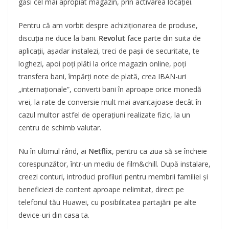
găsi cel mai apropiat magazin, prin activarea locației.
Pentru că am vorbit despre achiziționarea de produse,
discuția ne duce la bani.
Revolut
face parte din suita de
aplicații, așadar instalezi, treci de pașii de securitate, te
loghezi, apoi poți plăti la orice magazin online, poți
transfera bani, împărți note de plată, crea IBAN-uri
„internaționale”, converti bani în aproape orice monedă
vrei, la rate de conversie mult mai avantajoase decât în
cazul multor astfel de operațiuni realizate fizic, la un
centru de schimb valutar.
Nu în ultimul rând, ai
Netflix
, pentru ca ziua să se încheie
corespunzător, într-un mediu de film&chill. După instalare,
creezi conturi, introduci profiluri pentru membrii familiei și
beneficiezi de content aproape nelimitat, direct pe
telefonul tău Huawei, cu posibilitatea partajării pe alte
device-uri din casa ta.