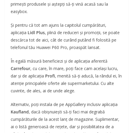
primești produsele și aștepți să-ți vină acasă sau la
easybox.
Și pentru că tot am ajuns la capitolul cumpărături,
aplicația
Lidl Plus
, plină de reduceri și promoții, se poate
descărca tot de aici, cât de curând putând fi folosită pe
telefonul tău Huawei P60 Pro, proaspăt lansat.
În egală măsură beneficiezi și de aplicația aferentă
Carrefour
, cu care, în mare, poți face cam același lucru,
dar și de aplicația
Profi
, menită să-ți aducă, la rândul ei, în
atenție principalele oferte ale supermarketului. Cu alte
cuvinte, de ales, ai de unde alege.
Alternativ, poți instala de pe AppGallery inclusiv aplicația
Kaufland
, dacă obișnuiești să-ți faci mai degrabă
cumpărăturile de la acest lanț de magazine. Suplimentar,
ai o listă generoasă de rețete, dar și posibilitatea de a