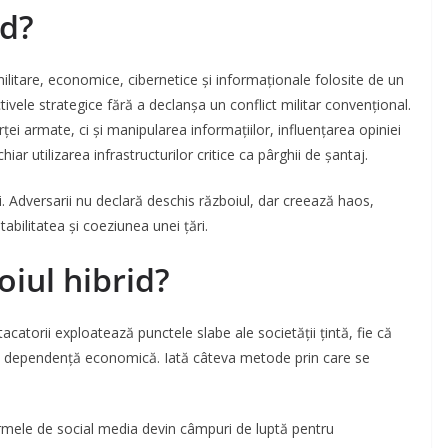
id?
militare, economice, cibernetice și informaționale folosite de un
tivele strategice fără a declanșa un conflict militar convențional.
ei armate, ci și manipularea informațiilor, influențarea opiniei
iar utilizarea infrastructurilor critice ca pârghii de șantaj.
ii. Adversarii nu declară deschis războiul, dar creează haos,
tabilitatea și coeziunea unei țări.
iul hibrid?
Atacatorii exploatează punctele slabe ale societății țintă, fie că
sau dependență economică. Iată câteva metode prin care se
mele de social media devin câmpuri de luptă pentru