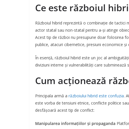
Ce este războiul hibr
Războiul hibrid reprezintă o combinație de tactici 
actor statal sau non-statal pentru a-și atinge obiec
Acest tip de război nu presupune doar folosirea forț
publice, atacuri cibernetice, presiuni economice și ch
În esență, războiul hibrid este un joc al ambiguităț
diviziuni interne și vulnerabilități care subminează s
Cum acționează războ
Principala armă a
războiului hibrid este confuzia
. 
este vorba de tensiuni etnice, conflicte politice 
desfășoară acest tip de conflict:
Manipularea informațiilor și propaganda
Platfor