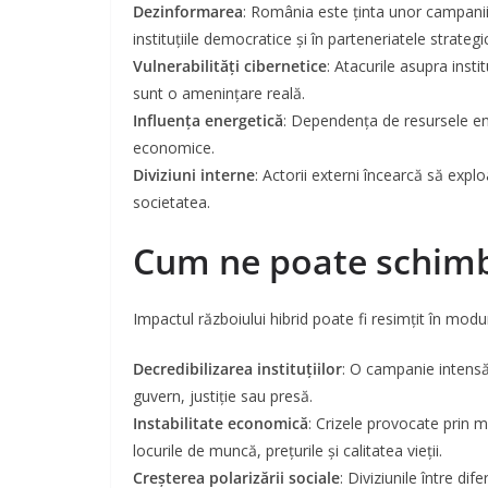
Dezinformarea
: România este ținta unor campanii 
instituțiile democratice și în parteneriatele strate
Vulnerabilități cibernetice
: Atacurile asupra instit
sunt o amenințare reală.
Influența energetică
: Dependența de resursele en
economice.
Diviziuni interne
: Actorii externi încearcă să explo
societatea.
Cum ne poate schimba
Impactul războiului hibrid poate fi resimțit în mod
Decredibilizarea instituțiilor
: O campanie intensă
guvern, justiție sau presă.
Instabilitate economică
: Crizele provocate prin 
locurile de muncă, prețurile și calitatea vieții.
Creșterea polarizării sociale
: Diviziunile între di