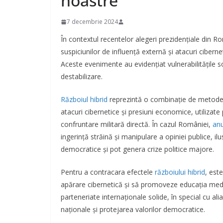
noastre
7 decembrie 2024
În contextul recentelor alegeri prezidențiale din R
suspiciunilor de influență externă și atacuri cibern
Aceste evenimente au evidențiat vulnerabilitățile s
destabilizare.
Războiul hibrid
reprezintă o combinație de metode 
atacuri cibernetice și presiuni economice, utilizate
confruntare militară directă. În cazul României,
anu
ingerință străină și manipulare a opiniei publice, il
democratice și pot genera crize politice majore.
Pentru a contracara efectele
războiului hibrid
, este
apărare cibernetică și să promoveze educația med
parteneriate internaționale solide, în special cu ali
naționale și protejarea valorilor democratice.