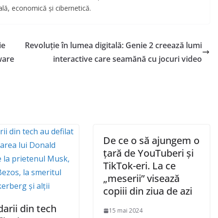
etală, economică și cibernetică.
ie
Revoluție în lumea digitală: Genie 2 creează lumi
ware
interactive care seamănă cu jocuri video
De ce o să ajungem o
țară de YouTuberi și
TikTok-eri. La ce
„meserii” visează
copiii din ziua de azi
darii din tech
15 mai 2024