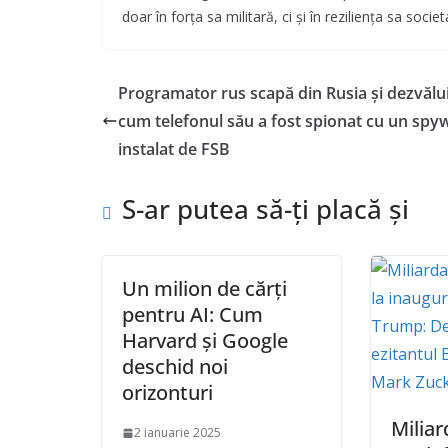
doar în forța sa militară, ci și în reziliența sa soci
Programator rus scapă din Rusia și dezvălu
cum telefonul său a fost spionat cu un spy
instalat de FSB
S-ar putea să-ți placă și
Un milion de cărți
pentru AI: Cum
Harvard și Google
deschid noi
orizonturi
Miliar
2 ianuarie 2025