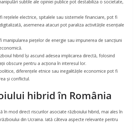
anipulări subtile ale opiniei publice pot destabiliza o societate,
fi rețelele electrice, spitalele sau sistemele financiare, pot fi
 digitalizată, asemenea atacuri pot paraliza activitățile esențiale
i manipularea piețelor de energie sau impunerea de sancțiuni
e economică.
ăzboiul hibrid își ascund adesea implicarea directă, folosind
ții obscure pentru a acționa în interesul lor.
politice, diferențele etnice sau inegalitățile economice pot fi
a și conflictul.
boiului hibrid în România
ă în mod direct riscurilor asociate războiului hibrid, mai ales în
l războiului din Ucraina. Iată câteva aspecte relevante pentru