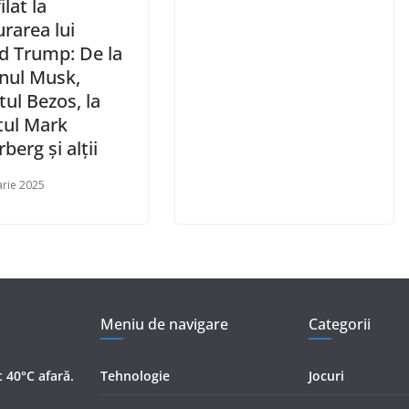
ilat la
rarea lui
d Trump: De la
enul Musk,
tul Bezos, la
tul Mark
berg și alții
arie 2025
Meniu de navigare
Categorii
 40°C afară.
Tehnologie
Jocuri