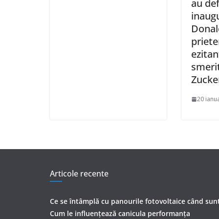
au def
inaugu
Donal
priet
ezitan
smeri
Zucker
20 ianu
Articole recente
Ce se întâmplă cu panourile fotovoltaice când sunt
Cum le influențează canicula performanța