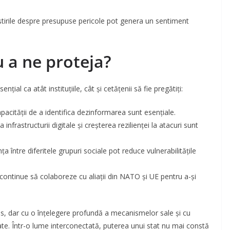
 știrile despre presupuse pericole pot genera un sentiment
 a ne proteja?
țial ca atât instituțiile, cât și cetățenii să fie pregătiți:
capacității de a identifica dezinformarea sunt esențiale.
 infrastructurii digitale și creșterea rezilienței la atacuri sunt
nța între diferitele grupuri sociale pot reduce vulnerabilitățile
continue să colaboreze cu aliații din NATO și UE pentru a-și
s, dar cu o înțelegere profundă a mecanismelor sale și cu
ate. Într-o lume interconectată, puterea unui stat nu mai constă