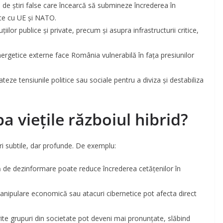
de știri false care încearcă să submineze încrederea în
gice cu UE și NATO.
uțiilor publice și private, precum și asupra infrastructurii critice,
ergetice externe face România vulnerabilă în fața presiunilor
ateze tensiunile politice sau sociale pentru a diviza și destabiliza
 viețile războiul hibrid?
uri subtile, dar profunde. De exemplu:
 de dezinformare poate reduce încrederea cetățenilor în
manipulare economică sau atacuri cibernetice pot afecta direct
ferite grupuri din societate pot deveni mai pronunțate, slăbind