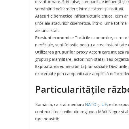
dezinformare. Știri false, campanii de influență și m
semănând neîncredere între cetățeni și instituții.
Atacuri cibernetice
Infrastructurile critice, cum ar 
ținte ale atacurilor cibernetice. Într-o lume tot mai
ale unui stat.
Presiuni economice
Tacticile economice, cum ar f
neoficiale, sunt folosite pentru a crea instabilitat
Utilizarea grupurilor proxy
Actorii care inițiază r
grupuri paramilitare, actori non-statali sau organiza
Exploatarea vulnerabilităților sociale
Diviziunile 
exacerbate prin campanii care amplifică neîncredere
Particularitățile răz
România, ca stat membru
NATO
și
UE
, este expus
contextul tensiunilor din regiunea Mării Negre și a
țara noastră: