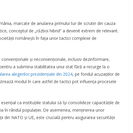
omânia, marcate de anularea primului tur de scrutin din cauza
etice, conceptul de „război hibrid” a devenit extrem de relevant.
ocietății românești în fața unor tactici complexe de
convenționale și neconvenționale, inclusiv dezinformare,
 pentru a submina stabilitatea unui stat fără a recurge la o
larea alegerilor prezidențiale din 2024
, pe fondul acuzațiilor de
ustrează modul în care astfel de tactici pot influența procesele
 esențial ca instituțiile statului să își consolideze capacitățile de
ia în rândul populației. De asemenea, menținerea unor
ații din NATO și UE, este crucială pentru asigurarea securității