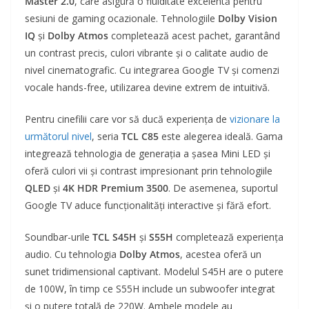
Master 2.0
, care asigură o fluiditate excelentă pentru
sesiuni de gaming ocazionale. Tehnologiile
Dolby Vision
IQ
și
Dolby Atmos
completează acest pachet, garantând
un contrast precis, culori vibrante și o calitate audio de
nivel cinematografic. Cu integrarea Google TV și comenzi
vocale hands-free, utilizarea devine extrem de intuitivă.
Pentru cinefilii care vor să ducă experiența de
vizionare la
următorul nivel
, seria
TCL C85
este alegerea ideală. Gama
integrează tehnologia de generația a șasea Mini LED și
oferă culori vii și contrast impresionant prin tehnologiile
QLED
și
4K HDR Premium 3500
. De asemenea, suportul
Google TV aduce funcționalități interactive și fără efort.
Soundbar-urile
TCL S45H
și
S55H
completează experiența
audio. Cu tehnologia
Dolby Atmos
, acestea oferă un
sunet tridimensional captivant. Modelul S45H are o putere
de 100W, în timp ce S55H include un subwoofer integrat
și o putere totală de 220W. Ambele modele au