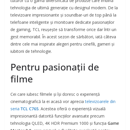
tuturor cu o gamă diversificată de produse care îmbină
tehnologia de ultimă generație cu designul modern. De la
televizoare impresionante și soundbar-uri de top până la
telefoane inteligente și monitoare dedicate pasionaților
de gaming, TCL reușește să transforme orice dar într-un
gest memorabil. În acest sezon de sărbători, iată câteva
dintre cele mai inspirate alegeri pentru cinefili, gameri și
iubitorii de tehnologie.
Pentru pasionații de
filme
Cei care iubesc filmele și își doresc o experiență
cinematografică la ei acasă vor aprecia
televizoarele din
seria
TCL C765
. Acestea oferă o experiență vizuală
impresionantă datorită funcțiilor avansate precum
tehnologia QLED, 4K HDR Premium 1000 și funcția
Game