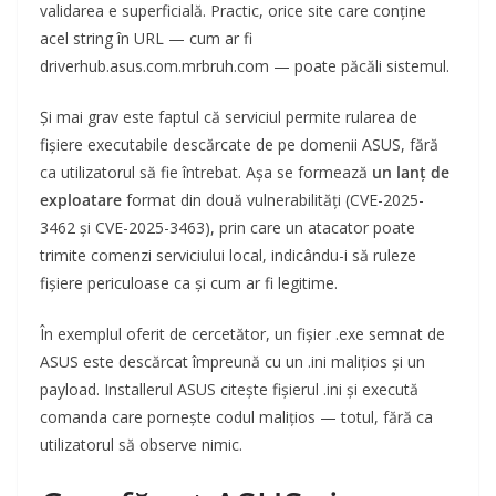
validarea e superficială. Practic, orice site care conține
acel string în URL — cum ar fi
driverhub.asus.com.mrbruh.com — poate păcăli sistemul.
Și mai grav este faptul că serviciul permite rularea de
fișiere executabile descărcate de pe domenii ASUS, fără
ca utilizatorul să fie întrebat. Așa se formează
un lanț de
exploatare
format din două vulnerabilități (CVE-2025-
3462 și CVE-2025-3463), prin care un atacator poate
trimite comenzi serviciului local, indicându-i să ruleze
fișiere periculoase ca și cum ar fi legitime.
În exemplul oferit de cercetător, un fișier .exe semnat de
ASUS este descărcat împreună cu un .ini malițios și un
payload. Installerul ASUS citește fișierul .ini și execută
comanda care pornește codul malițios — totul, fără ca
utilizatorul să observe nimic.