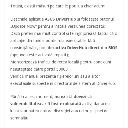
Totuși, există măsuri pe care le poți lua chiar acum:
Deschide aplicația
ASUS DriverHub
și folosește butonul
„Update Now” pentru a instala versiunea corectată;
Dacă preferi mai mult control și te îngrijorează faptul că o
aplicație din fundal poate rula executabile fără
consimțământ, poți
dezactiva DriverHub direct din BIOS
(opțiunea este activată implicit);
Monitorizează traficul de rețea locală pentru conexiuni
neașteptate către portul 53000;
Verifică manual prezența fișierelor .ini sau a altor
executabile suspecte în directorul de sistem al DriverHub.
Până în acest moment,
nu există dovezi că
vulnerabilitatea ar fi fost exploatată activ
, dar acest
lucru s-ar putea datora discreției atacurilor și lipsei de
semnalări.