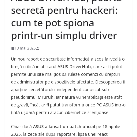
secretă pentru hackeri:
cum te pot spiona
printr-un simplu driver
13 mai 2025
Un nou raport de securitate informatică a scos la iveală o
breșă critică în utilitarul
ASUS DriverHub
, care ar fi putut
permite unui site malițios să ruleze comenzi cu drepturi
de administrator pe dispozitivele afectate. Descoperirea îi
aparține cercetătorului independent cunoscut sub
pseudonimul
MrBruh
, iar natura vulnerabilității este atât
de gravă, încât ar fi putut transforma orice PC ASUS într-o
țintă ușoară pentru atacuri cibernetice silențioase.
Chiar dacă
ASUS a lansat un patch oficial
pe 18 aprilie
2025, la zece zile după raportare, lipsa unei reacții