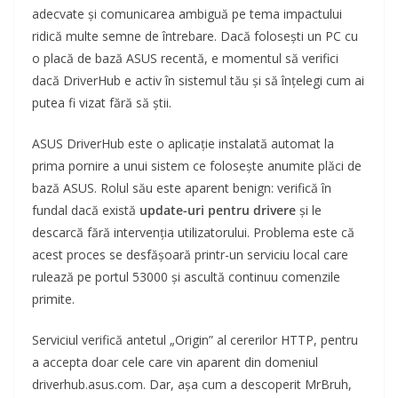
adecvate și comunicarea ambiguă pe tema impactului
ridică multe semne de întrebare. Dacă folosești un PC cu
o placă de bază ASUS recentă, e momentul să verifici
dacă DriverHub e activ în sistemul tău și să înțelegi cum ai
putea fi vizat fără să știi.
ASUS DriverHub este o aplicație instalată automat la
prima pornire a unui sistem ce folosește anumite plăci de
bază ASUS. Rolul său este aparent benign: verifică în
fundal dacă există
update-uri pentru drivere
și le
descarcă fără intervenția utilizatorului. Problema este că
acest proces se desfășoară printr-un serviciu local care
rulează pe portul 53000 și ascultă continuu comenzile
primite.
Serviciul verifică antetul „Origin” al cererilor HTTP, pentru
a accepta doar cele care vin aparent din domeniul
driverhub.asus.com. Dar, așa cum a descoperit MrBruh,