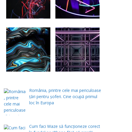
România, printre cele mai periculoase
țări pentru șoferi. Cine ocupă primul
loc în Europa
Cum faci Waze să funcționeze corect