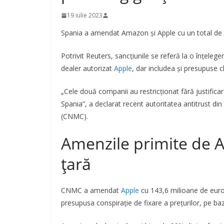
19 iulie 2023
Spania a amendat Amazon și Apple cu un total de 19
Potrivit Reuters, sancțiunile se referă la o înțele
dealer autorizat
Apple
, dar includea și presupuse c
„Cele două companii au restricționat fără justific
Spania”, a declarat recent autoritatea antitrust 
(CNMC).
Amenzile primite de A
țară
CNMC a amendat
Apple
cu 143,6 milioane de euro 
presupusa conspirație de fixare a prețurilor, pe 