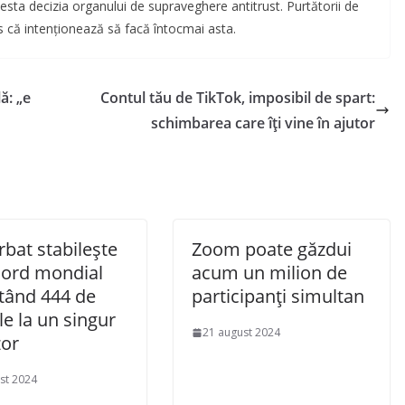
esta decizia organului de supraveghere antitrust. Purtătorii de
s că intenționează să facă întocmai asta.
ă: „e
Contul tău de TikTok, imposibil de spart:
schimbarea care îți vine în ajutor
bat stabilește
Zoom poate găzdui
cord mondial
acum un milion de
tând 444 de
participanți simultan
e la un singur
21 august 2024
zor
st 2024