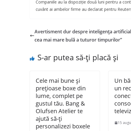
Companiile au la dispoziție două luni pentru a cont
cuvânt ai ambelor firme au declarat pentru Reuter
Avertisment dur despre inteligența artificial
cea mai mare bulă a tuturor timpurilor”
S-ar putea să-ți placă și
Cele mai bune și
Un băr
prețioase boxe din
un re
lume, complet pe
conec
gustul tău. Bang &
consol
Olufsen Atelier te
televi
ajută să-ți
15 augu
personalizezi boxele