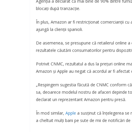
Agenția a declarat că mai bine de 90% dintre furn
blocați după tranzacție.
În plus, Amazon ar fi restricționat comercianții c
ajungă la clienții spanioli.
De asemenea, se presupune că retailerul online a d
rezultatele căutării consumatorilor pentru dispoziti
Potrivit CNMC, rezultatul a dus la prețuri online ma
Amazon și Apple au negat că acordul ar fi afectat
„Respingem sugestia făcută de CNMC conform căre
sa, deoarece modelul nostru de afaceri depinde t
declarat un reprezentant Amazon pentru presă.
În mod similar,
Apple
a susținut că înțelegerea se 
a cheltuit mulți bani pe sute de mii de notificări de