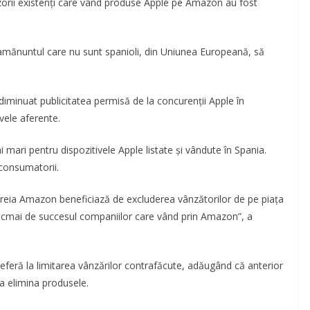
izorii existenți care vând produse Apple pe Amazon au fost
u amănuntul care nu sunt spanioli, din Uniunea Europeană, să
iminuat publicitatea permisă de la concurenții Apple în
vele aferente.
i mari pentru dispozitivele Apple listate și vândute în Spania.
 consumatorii.
ia Amazon beneficiază de excluderea vânzătorilor de pe piața
ocmai de succesul companiilor care vând prin Amazon”, a
referă la limitarea vânzărilor contrafăcute, adăugând că anterior
 a elimina produsele.