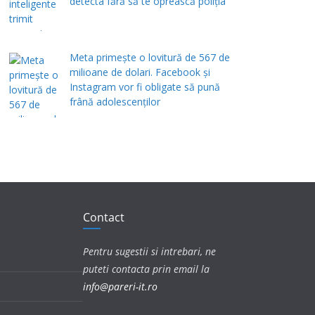
detecta fără să te oprească poliția
Meta primește o lovitură de 567 de
milioane de dolari. Facebook și
Instagram vor fi obligate să pună
frână adolescenților
Contact
Pentru sugestii si intrebari, ne
puteti contacta prin email la
info@pareri-it.ro