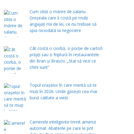
Cum obții o mărire de salariu.
Greșeala care îi costă pe mulți
angajați mii de lei, ce nu trebuie să
spui niciodată la negociere
Cât costă o ciorbă, o porţie de cartofi
prăjiţi sau o friptură în restaurantele
din Bran şi Braşov. „Stai să vezi ce
chirii sunt”
Topul orașelor în care merită să te
muți în 2026. Unde găsești cea mai
bună calitate a vieții
Camerele inteligente trimit amenzi
automat. Abaterile pe care le pot