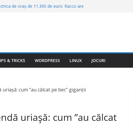
ctrica de oraș de 11.300 de euro: Racco are
până la 320 km autonomie când te face să uiți
cele mai periculoase țări pentru șoferi. Cine
 în Europa
 funcționeze corect în fundal pe iPhone fără
clipse electric este, de fapt, un Nissan Leaf
e ce contează mai mult decât ai crede
 cele mai căutate facultăți din România în
IPS & TRICKS
WORDPRESS
LINUX
JOCURI
2026-2027. Sumele pe care trebuie să le
ii
ndă uriașă: cum ”au călcat