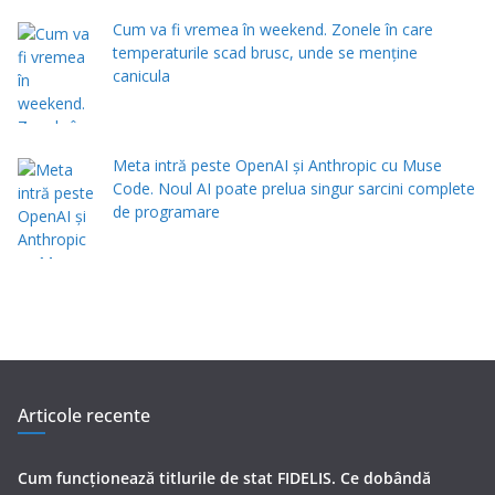
Cum va fi vremea în weekend. Zonele în care
temperaturile scad brusc, unde se menţine
canicula
Meta intră peste OpenAI și Anthropic cu Muse
Code. Noul AI poate prelua singur sarcini complete
de programare
Articole recente
Cum funcționează titlurile de stat FIDELIS. Ce dobândă