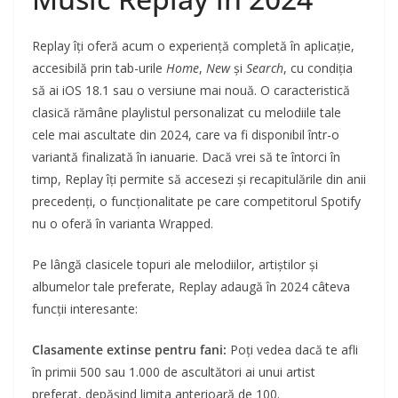
Replay îți oferă acum o experiență completă în aplicație,
accesibilă prin tab-urile
Home
,
New
și
Search
, cu condiția
să ai iOS 18.1 sau o versiune mai nouă. O caracteristică
clasică rămâne playlistul personalizat cu melodiile tale
cele mai ascultate din 2024, care va fi disponibil într-o
variantă finalizată în ianuarie. Dacă vrei să te întorci în
timp, Replay îți permite să accesezi și recapitulările din anii
precedenți, o funcționalitate pe care competitorul Spotify
nu o oferă în varianta Wrapped.
Pe lângă clasicele topuri ale melodiilor, artiștilor și
albumelor tale preferate, Replay adaugă în 2024 câteva
funcții interesante:
Clasamente extinse pentru fani:
Poți vedea dacă te afli
în primii 500 sau 1.000 de ascultători ai unui artist
preferat, depășind limita anterioară de 100.