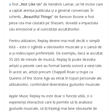
a
fost
„Not Like Us”
de Kendrick Lamar, un hit incisiv care
a captat atenția publicului și a generat conversații. În
schimb,
„Beautiful Things”
de Benson Boone a fost
piesa cea mai căutată pe Shazam, dovadă a impactului
său emoțional și al curiozității ascultătorilor.
Pentru utilizatori, Replay devine mai mult decât o simplă
listă – este o oglindă a obiceiurilor muzicale și o șansă de
a-și redescoperi preferințele. De exemplu, dacă ai ascultat
55.265 de minute de muzică, Replay îți poate dezvălui
artiștii și piesele care au format banda sonoră a vieții tale.
În acest an, artiști precum Chappell Roan și trupe ca
Queens of the Stone Age au intrat în topuri personale ale
utilizatorilor, confirmând diversitatea gusturilor muzicale.
Apple Music Replay nu este doar o funcție utilă, ci o
experiență interactivă care îți permite să îți analizezi
gusturile muzicale, să îți înțelegi mai bine obiceiurile de