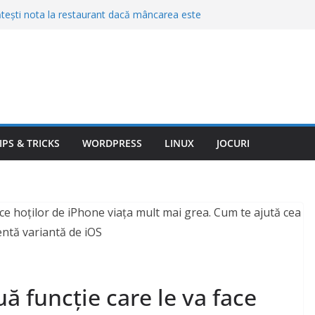
ătești nota la restaurant dacă mâncarea este
de cea din meniu? Ce drepturi ai ca client
artament cu datorii la întreținere? Cine este
tească
e video pe mașină? Când imaginile pot fi
 și când riști probleme
e de curăţenie pe care nu trebuie să le
 în baie. Te intoxici fără să îţi dai seama
lte dintre avioane sunt albe. Explicația ține
IPS & TRICKS
WORDPRESS
LINUX
JOCURI
ă funcție care le va face