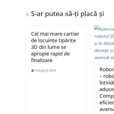
S-ar putea să-ți placă și
Cel mai mare cartier
de locuințe tipărite
3D din lume se
apropie rapid de
finalizare
Robor
14 august 2024
– robo
întind
aduce 
Compa
eficie
avans