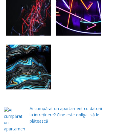
Ai cumpărat un apartament cu datorii
la întreținere? Cine este obligat să le
plătească