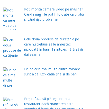
Poți monta camere video pe mașină?
Când imaginile pot fi folosite ca probă
și când riști probleme
Cele două produse de curăţenie pe
care nu trebuie să le amesteci
niciodată în baie. Te intoxici fără să îţi
dai seama
De ce cele mai multe dintre avioane
sunt albe. Explicația ține și de bani
Poți refuza să plătești nota la
restaurant dacă mâncarea este
complet diferită de cea din meniu? Ce