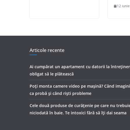
12 iuni
Articole recente
Ai cumpărat un apartament cu datorii la întreținer
obligat să le plătească
Poți monta camere video pe mașină? Când imaginile
ca probă și când riști probleme
Cele două produse de curăţenie pe care nu trebuie
niciodată în baie. Te intoxici fără să îţi dai seama