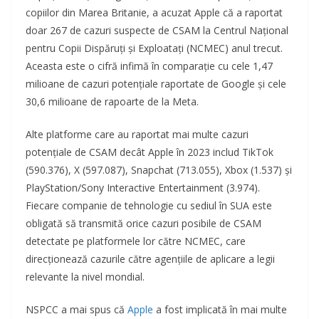
copiilor din Marea Britanie, a acuzat Apple că a raportat
doar 267 de cazuri suspecte de CSAM la Centrul Național
pentru Copii Dispăruți și Exploatați (NCMEC) anul trecut.
Aceasta este o cifră infimă în comparație cu cele 1,47
milioane de cazuri potențiale raportate de Google și cele
30,6 milioane de rapoarte de la Meta.
Alte platforme care au raportat mai multe cazuri
potențiale de CSAM decât Apple în 2023 includ TikTok
(590.376), X (597.087), Snapchat (713.055), Xbox (1.537) și
PlayStation/Sony Interactive Entertainment (3.974).
Fiecare companie de tehnologie cu sediul în SUA este
obligată să transmită orice cazuri posibile de CSAM
detectate pe platformele lor către NCMEC, care
direcționează cazurile către agențiile de aplicare a legii
relevante la nivel mondial.
NSPCC a mai spus că
Apple
a fost implicată în mai multe