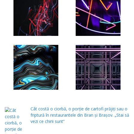
Cât costă o ciorbă, o porţie de cartofi prăjiţi sau o
friptură în restaurantele din Bran şi Braşov. „Stai să
vezi ce chirii sunt”