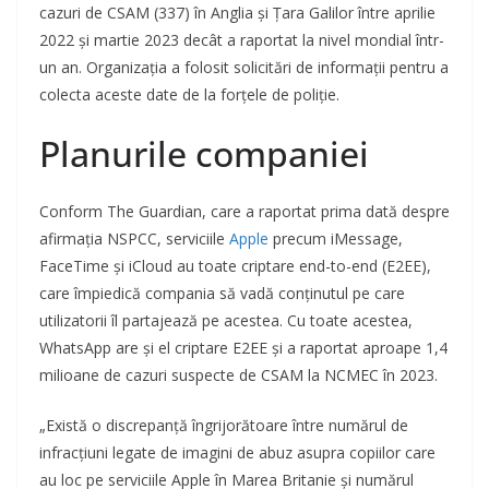
cazuri de CSAM (337) în Anglia și Țara Galilor între aprilie
2022 și martie 2023 decât a raportat la nivel mondial într-
un an. Organizația a folosit solicitări de informații pentru a
colecta aceste date de la forțele de poliție.
Planurile companiei
Conform The Guardian, care a raportat prima dată despre
afirmația NSPCC, serviciile
Apple
precum iMessage,
FaceTime și iCloud au toate criptare end-to-end (E2EE),
care împiedică compania să vadă conținutul pe care
utilizatorii îl partajează pe acestea. Cu toate acestea,
WhatsApp are și el criptare E2EE și a raportat aproape 1,4
milioane de cazuri suspecte de CSAM la NCMEC în 2023.
„Există o discrepanță îngrijorătoare între numărul de
infracțiuni legate de imagini de abuz asupra copiilor care
au loc pe serviciile Apple în Marea Britanie și numărul