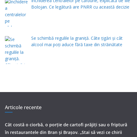
Închiderea centralelor pe cărbune, explicată de Ilie
Bolojan. Ce legătură are PNRR cu această decizie
Se schimbă regulile la graniță. Câte țigări și cât
alcool mai poți aduce fără taxe din străinătate
Articole recente
Cât costă o ciorbă, o porţie de cartofi prăjiţi sau o friptură
în restaurantele din Bran şi Braşov. „Stai să vezi ce chirii