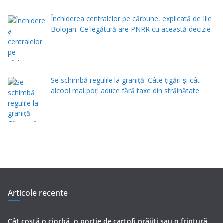
Închiderea centralelor pe cărbune, explicată de Ilie
Bolojan. Ce legătură are PNRR cu această decizie
Se schimbă regulile la graniță. Câte țigări și cât
alcool mai poți aduce fără taxe din străinătate
Articole recente
Cât costă o ciorbă, o porţie de cartofi prăjiţi sau o friptură