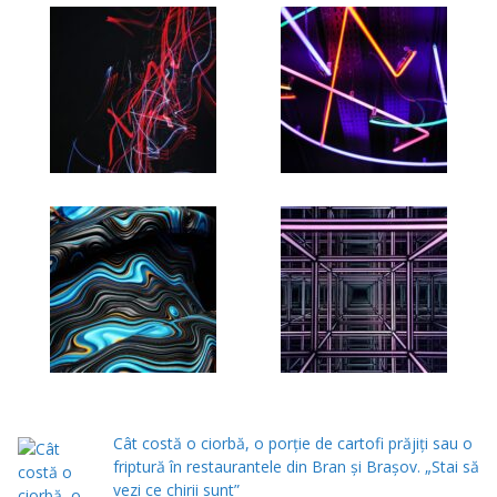
Cât costă o ciorbă, o porţie de cartofi prăjiţi sau o
friptură în restaurantele din Bran şi Braşov. „Stai să
vezi ce chirii sunt”