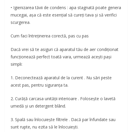
• Igienizarea tăvii de condens : apa stagnată poate genera
mucegai, așa că este esențial să cureți tava și să verifici
scurgerea.
Cum faci întreținerea corectă, pas cu pas
Dacă vrei să te asiguri că aparatul tău de aer condiționat
funcționează perfect toată vara, urmează acești pași
simpli:
1. Deconectează aparatul de la curent . Nu sări peste
acest pas, pentru siguranța ta.
2. Curăță carcasa unității interioare . Folosește o lavetă
umedă și un detergent blând.
3. Spală sau înlocuiește filtrele . Dacă par înfundate sau
sunt rupte, nu ezita să le înlocuiești.