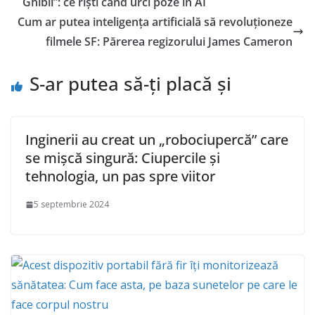
Ghibli”: ce riști când urci poze în AI
Cum ar putea inteligența artificială să revoluționeze
filmele SF: Părerea regizorului James Cameron
S-ar putea să-ți placă și
Inginerii au creat un „robociupercă” care
se mișcă singură: Ciupercile și
tehnologia, un pas spre viitor
5 septembrie 2024