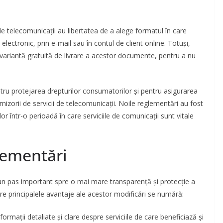
de telecomunicații au libertatea de a alege formatul în care
t electronic, prin e-mail sau în contul de client online. Totuși,
o variantă gratuită de livrare a acestor documente, pentru a nu
u protejarea drepturilor consumatorilor și pentru asigurarea
furnizorii de servicii de telecomunicații. Noile reglementări au fost
 într-o perioadă în care serviciile de comunicații sunt vitale
lementări
 pas important spre o mai mare transparență și protecție a
tre principalele avantaje ale acestor modificări se numără:
formații detaliate și clare despre serviciile de care beneficiază și