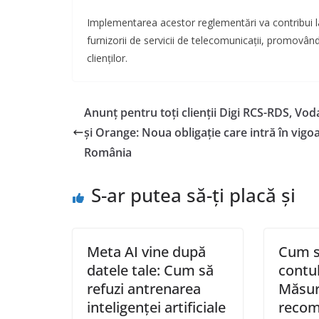
Implementarea acestor reglementări va contribui la
furnizorii de servicii de telecomunicații, promovân
clienților.
Anunț pentru toți clienții Digi RCS-RDS, Vo
și Orange: Noua obligație care intră în vigoa
România
S-ar putea să-ți placă și
Meta AI vine după
Cum să
datele tale: Cum să
contu
refuzi antrenarea
Măsur
inteligenței artificiale
recom