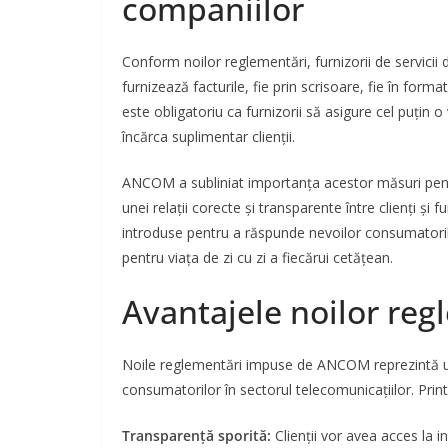
companiilor
Conform noilor reglementări, furnizorii de servicii 
furnizează facturile, fie prin scrisoare, fie în forma
este obligatoriu ca furnizorii să asigure cel puțin 
încărca suplimentar clienții.
ANCOM a subliniat importanța acestor măsuri pentr
unei relații corecte și transparente între clienți și 
introduse pentru a răspunde nevoilor consumatorilor
pentru viața de zi cu zi a fiecărui cetățean.
Avantajele noilor reg
Noile reglementări impuse de ANCOM reprezintă un
consumatorilor în sectorul telecomunicațiilor. Prin
Transparență sporită:
Clienții vor avea acces la in