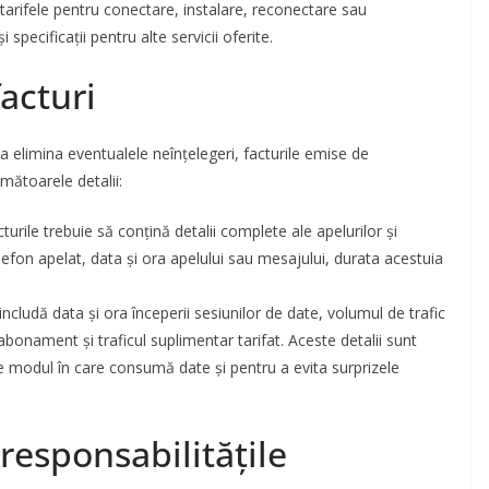
 tarifele pentru conectare, instalare, reconectare sau
pecificații pentru alte servicii oferite.
facturi
 elimina eventualele neînțelegeri, facturile emise de
mătoarele detalii:
turile trebuie să conțină detalii complete ale apelurilor și
lefon apelat, data și ora apelului sau mesajului, durata acestuia
includă data și ora începerii sesiunilor de date, volumul de trafic
n abonament și traficul suplimentar tarifat. Aceste detalii sunt
ine modul în care consumă date și pentru a evita surprizele
 responsabilitățile