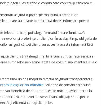
neînțelegeri și asigurând o comunicare corectă și eficientă cu
ementări asigură o protecție mai bună a drepturilor
iile de care au nevoie pentru a lua decizii informate privind
e telecomunicații pot alege formatul în care furnizează
 nevoilor și preferințelor clienților. În același timp, obligația de
turilor asigură că toți clienții au acces la aceste informații fără
 ajuta clienții să înțeleagă mai bine cum sunt tarifate serviciile
tarea surprizelor neplăcute legate de costuri suplimentare și la o
eprezintă un pas major în direcția asigurării transparenței și
elecomunicațiilor din România
. Milioane de români care sunt
om vor beneficia de pe urma acestor măsuri, având acces la
e beneficiază. Furnizorii de servicii sunt obligați să respecte
tă și eficientă cu toți clienții lor.