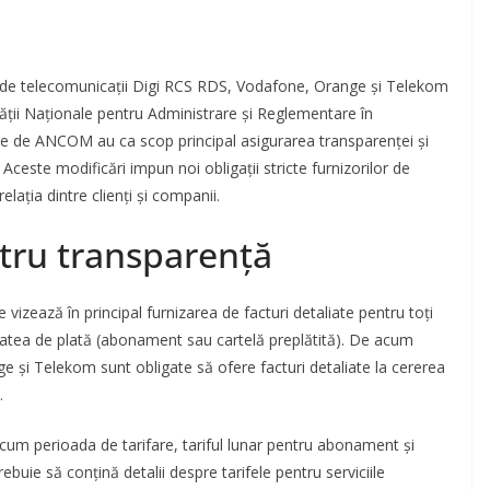
or de telecomunicații Digi RCS RDS, Vodafone, Orange și Telekom
tății Naționale pentru Administrare și Reglementare în
e de ANCOM au ca scop principal asigurarea transparenței și
 Aceste modificări impun noi obligații stricte furnizorilor de
lația dintre clienți și companii.
tru transparență
vizează în principal furnizarea de facturi detaliate pentru toți
alitatea de plată (abonament sau cartelă preplătită). De acum
 și Telekom sunt obligate să ofere facturi detaliate la cererea
.
recum perioada de tarifare, tariful lunar pentru abonament și
buie să conțină detalii despre tarifele pentru serviciile