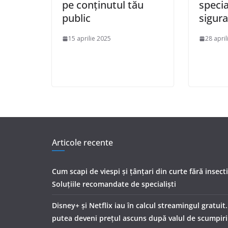
pe conținutul tău
special
public
sigura
15 aprilie 2025
28 april
Articole recente
Cum scapi de viespi și țânțari din curte fără insect
Soluțiile recomandate de specialiști
Disney+ și Netflix iau în calcul streamingul gratuit
putea deveni prețul ascuns după valul de scumpiri