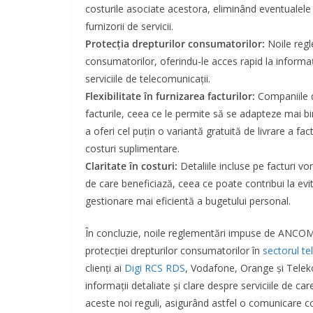
costurile asociate acestora, eliminând eventualele 
furnizorii de servicii.
Protecția drepturilor consumatorilor:
Noile regl
consumatorilor, oferindu-le acces rapid la informaț
serviciile de telecomunicații.
Flexibilitate în furnizarea facturilor:
Companiile d
facturile, ceea ce le permite să se adapteze mai bine
a oferi cel puțin o variantă gratuită de livrare a fac
costuri suplimentare.
Claritate în costuri:
Detaliile incluse pe facturi vor
de care beneficiază, ceea ce poate contribui la evi
gestionare mai eficientă a bugetului personal.
În concluzie, noile reglementări impuse de ANCOM r
protecției drepturilor consumatorilor în
sectorul t
clienți ai
Digi RCS RDS
, Vodafone, Orange și Telek
informații detaliate și clare despre serviciile de car
aceste noi reguli, asigurând astfel o comunicare corec