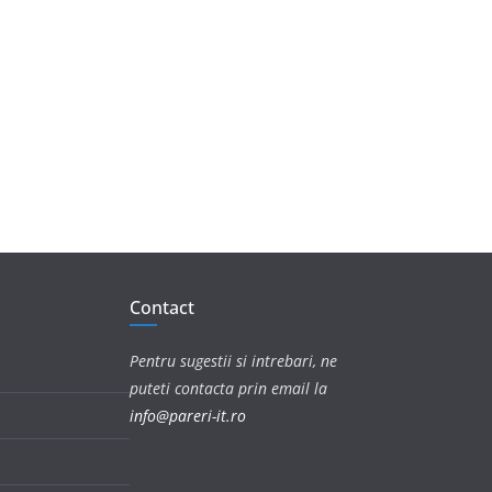
Contact
Pentru sugestii si intrebari, ne
puteti contacta prin email la
info@pareri-it.ro