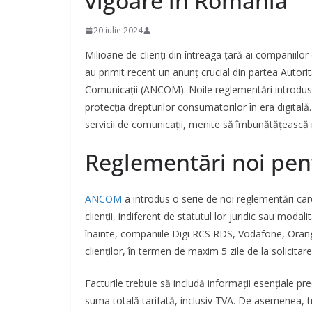
vigoare în România
20 iulie 2024
Milioane de clienți din întreaga țară ai companiil
au primit recent un anunț crucial din partea Autori
Comunicații (ANCOM). Noile reglementări introdus
protecția drepturilor consumatorilor în era digitală.
servicii de comunicații, menite să îmbunătățească re
Reglementări noi pen
ANCOM
a introdus o serie de noi reglementări care 
clienții, indiferent de statutul lor juridic sau mod
înainte, companiile Digi RCS RDS, Vodafone, Orange
clienților, în termen de maxim 5 zile de la solicitare
Facturile trebuie să includă informații esențiale p
suma totală tarifată, inclusiv TVA. De asemenea, tre