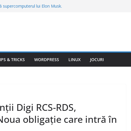
gă supercomputerul lui Elon Musk.
construit Colossus cere sute de milioane
 țânțari din curte fără insecticide
recomandate de specialiști
u în calcul streamingul gratuit. Reclamele
ul ascuns după valul de scumpiri
mas fără vacanță în Bulgaria. Totul a
mit înainte de plecare: „Am plătit 3.540
IPS & TRICKS
WORDPRESS
LINUX
JOCURI
spună când trebuie să pleci la drum, în
nții Digi RCS-RDS,
oua obligație care intră în