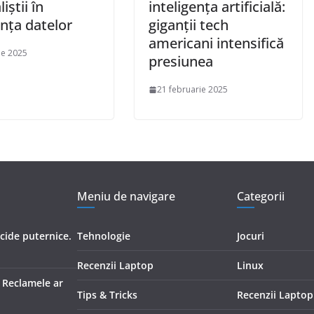
iștii în
inteligența artificială:
nța datelor
giganții tech
americani intensifică
ie 2025
presiunea
21 februarie 2025
Meniu de navigare
Categorii
icide puternice.
Tehnologie
Jocuri
Recenzii Laptop
Linux
. Reclamele ar
Tips & Tricks
Recenzii Laptop