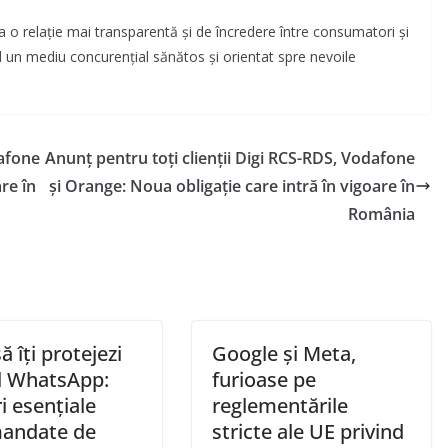
 o relație mai transparentă și de încredere între consumatori și
d un mediu concurențial sănătos și orientat spre nevoile
dafone
Anunț pentru toți clienții Digi RCS-RDS, Vodafone
re în
și Orange: Noua obligație care intră în vigoare în
România
 îți protejezi
Google și Meta,
l WhatsApp:
furioase pe
i esențiale
reglementările
andate de
stricte ale UE privind