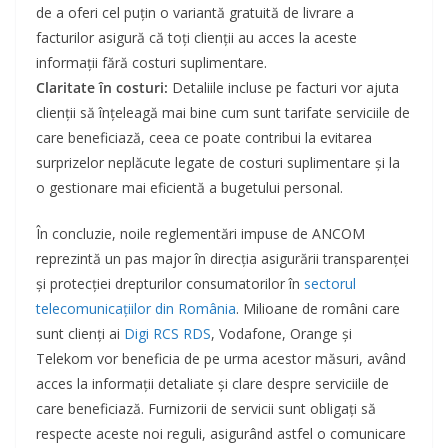
de a oferi cel puțin o variantă gratuită de livrare a
facturilor asigură că toți clienții au acces la aceste
informații fără costuri suplimentare.
Claritate în costuri:
Detaliile incluse pe facturi vor ajuta
clienții să înțeleagă mai bine cum sunt tarifate serviciile de
care beneficiază, ceea ce poate contribui la evitarea
surprizelor neplăcute legate de costuri suplimentare și la
o gestionare mai eficientă a bugetului personal.
În concluzie, noile reglementări impuse de ANCOM
reprezintă un pas major în direcția asigurării transparenței
și protecției drepturilor consumatorilor în
sectorul
telecomunicațiilor din România
. Milioane de români care
sunt clienți ai
Digi RCS RDS
, Vodafone, Orange și
Telekom vor beneficia de pe urma acestor măsuri, având
acces la informații detaliate și clare despre serviciile de
care beneficiază. Furnizorii de servicii sunt obligați să
respecte aceste noi reguli, asigurând astfel o comunicare