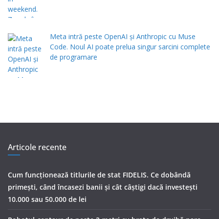
Meta intră peste OpenAI și Anthropic cu Muse
Code. Noul AI poate prelua singur sarcini complete
de programare
Articole recente
Cum funcționează titlurile de stat FIDELIS. Ce dobândă
primești, când încasezi banii şi cât câștigi dacă investești
10.000 sau 50.000 de lei