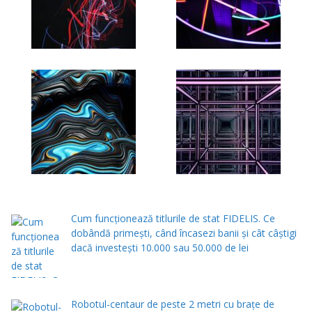
Cum funcționează titlurile de stat FIDELIS. Ce
dobândă primești, când încasezi banii şi cât câștigi
dacă investești 10.000 sau 50.000 de lei
Robotul-centaur de peste 2 metri cu brațe de