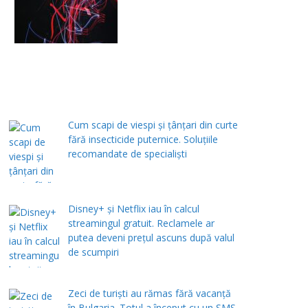
Cum scapi de viespi și țânțari din curte
fără insecticide puternice. Soluțiile
recomandate de specialiști
Disney+ și Netflix iau în calcul
streamingul gratuit. Reclamele ar
putea deveni prețul ascuns după valul
de scumpiri
Zeci de turiști au rămas fără vacanță
în Bulgaria. Totul a început cu un SMS