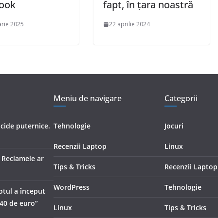
ook
fapt, în țara noastră
arie 2025
22 aprilie 2024
Meniu de navigare
Categorii
icide puternice.
Tehnologie
Jocuri
Recenzii Laptop
Linux
. Reclamele ar
Tips & Tricks
Recenzii Laptop
i
WordPress
Tehnologie
otul a început
540 de euro”
Linux
Tips & Tricks