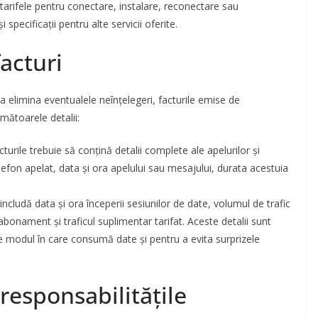
 tarifele pentru conectare, instalare, reconectare sau
pecificații pentru alte servicii oferite.
facturi
 elimina eventualele neînțelegeri, facturile emise de
mătoarele detalii:
turile trebuie să conțină detalii complete ale apelurilor și
lefon apelat, data și ora apelului sau mesajului, durata acestuia
includă data și ora începerii sesiunilor de date, volumul de trafic
n abonament și traficul suplimentar tarifat. Aceste detalii sunt
ine modul în care consumă date și pentru a evita surprizele
 responsabilitățile