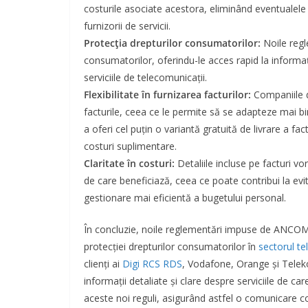
costurile asociate acestora, eliminând eventualele 
furnizorii de servicii.
Protecția drepturilor consumatorilor:
Noile regl
consumatorilor, oferindu-le acces rapid la informaț
serviciile de telecomunicații.
Flexibilitate în furnizarea facturilor:
Companiile d
facturile, ceea ce le permite să se adapteze mai bine
a oferi cel puțin o variantă gratuită de livrare a fac
costuri suplimentare.
Claritate în costuri:
Detaliile incluse pe facturi vor
de care beneficiază, ceea ce poate contribui la evi
gestionare mai eficientă a bugetului personal.
În concluzie, noile reglementări impuse de ANCOM r
protecției drepturilor consumatorilor în
sectorul t
clienți ai
Digi RCS RDS
, Vodafone, Orange și Telek
informații detaliate și clare despre serviciile de car
aceste noi reguli, asigurând astfel o comunicare corec