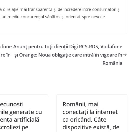
 o relație mai transparentă și de încredere între consumatori și
d un mediu concurențial sănătos și orientat spre nevoile
dafone
Anunț pentru toți clienții Digi RCS-RDS, Vodafone
re în
și Orange: Noua obligație care intră în vigoare în
România
ecunoști
Românii, mai
ile generate cu
conectați la internet
gența artificială
ca oricând. Câte
crollezi pe
dispozitive există, de