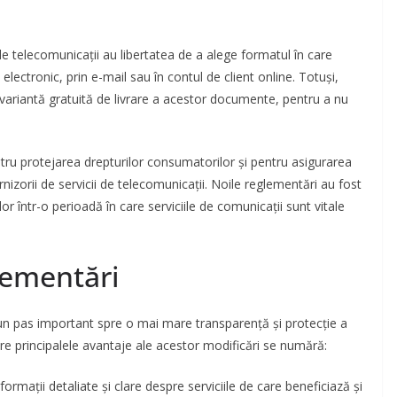
de telecomunicații au libertatea de a alege formatul în care
t electronic, prin e-mail sau în contul de client online. Totuși,
o variantă gratuită de livrare a acestor documente, pentru a nu
u protejarea drepturilor consumatorilor și pentru asigurarea
furnizorii de servicii de telecomunicații. Noile reglementări au fost
 într-o perioadă în care serviciile de comunicații sunt vitale
lementări
 pas important spre o mai mare transparență și protecție a
tre principalele avantaje ale acestor modificări se numără:
formații detaliate și clare despre serviciile de care beneficiază și