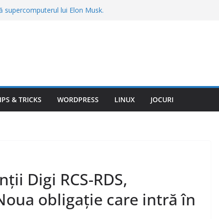
gă supercomputerul lui Elon Musk.
construit Colossus cere sute de milioane
 țânțari din curte fără insecticide
recomandate de specialiști
u în calcul streamingul gratuit. Reclamele
ul ascuns după valul de scumpiri
mas fără vacanță în Bulgaria. Totul a
mit înainte de plecare: „Am plătit 3.540
IPS & TRICKS
WORDPRESS
LINUX
JOCURI
spună când trebuie să pleci la drum, în
nții Digi RCS-RDS,
oua obligație care intră în