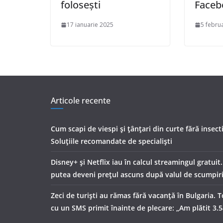
folosești
Faceb
17 ianuarie 2025
5 febru
Articole recente
Cum scapi de viespi și țânțari din curte fără insect
Soluțiile recomandate de specialiști
Disney+ și Netflix iau în calcul streamingul gratuit
putea deveni prețul ascuns după valul de scumpir
Zeci de turiști au rămas fără vacanță în Bulgaria. T
cu un SMS primit înainte de plecare: „Am plătit 3.