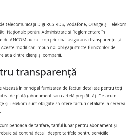
or de telecomunicații Digi RCS RDS, Vodafone, Orange și Telekom
tății Naționale pentru Administrare și Reglementare în
e de ANCOM au ca scop principal asigurarea transparenței și
 Aceste modificări impun noi obligații stricte furnizorilor de
lația dintre clienți și companii.
tru transparență
vizează în principal furnizarea de facturi detaliate pentru toți
alitatea de plată (abonament sau cartelă preplătită). De acum
 și Telekom sunt obligate să ofere facturi detaliate la cererea
.
recum perioada de tarifare, tariful lunar pentru abonament și
buie să conțină detalii despre tarifele pentru serviciile