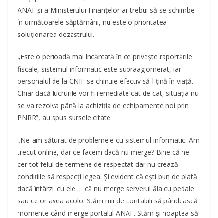
ANAF și a Ministerului Finanțelor ar trebui să se schimbe
în următoarele săptămâni, nu este o prioritatea
soluționarea dezastrului.
„Este o perioadă mai încărcată în ce privește raportările
fiscale, sistemul informatic este supraaglomerat, iar
personalul de la CNIF se chinuie efectiv să-l țină în viață.
Chiar dacă lucrurile vor fi remediate cât de cât, situația nu
se va rezolva până la achiziția de echipamente noi prin
PNRR”, au spus sursele citate.
„Ne-am săturat de problemele cu sistemul informatic. Am
trecut online, dar ce facem dacă nu merge? Bine că ne
cer tot felul de termene de respectat dar nu crează
condițiile să respecți legea. Și evident că ești bun de plată
dacă întârzii cu ele … că nu merge serverul ăla cu pedale
sau ce or avea acolo. Stăm mii de contabili să pândească
momente când merge portalul ANAF. Stăm și noaptea să