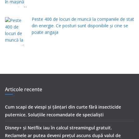
Peste 400 de locuri de muncă la companiile de stat
din energie. Ce posturi sunt disponibile și cine se
poate angaja
Articole recente
Cum scapi de viespi și țânțari din curte fără insecticide
puternice. Soluțiile recomandate de specialiști
Disney+ și Netflix iau în calcul streamingul gratuit.
Reclamele ar putea deveni prețul ascuns după valul de