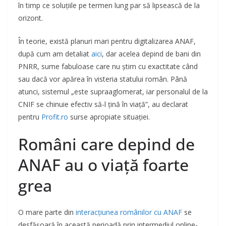
în timp ce soluțiile pe termen lung par să lipsească de la
orizont.
În teorie, există planuri mari pentru digitalizarea ANAF,
după cum am detaliat
aici
, dar acelea depind de bani din
PNRR, sume fabuloase care nu știm cu exactitate când
sau dacă vor apărea în visteria statului român. Până
atunci, sistemul „este supraaglomerat, iar personalul de la
CNIF se chinuie efectiv să-l țină în viață”, au declarat
pentru
Profit.ro
surse apropiate situației.
Români care depind de
ANAF au o viață foarte
grea
O mare parte din
interacțiunea românilor cu ANAF
se
desfășoară în această perioadă prin intermediul online-