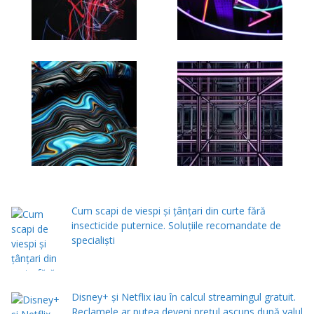
Cum scapi de viespi și țânțari din curte fără
insecticide puternice. Soluțiile recomandate de
specialiști
Disney+ și Netflix iau în calcul streamingul gratuit.
Reclamele ar putea deveni prețul ascuns după valul