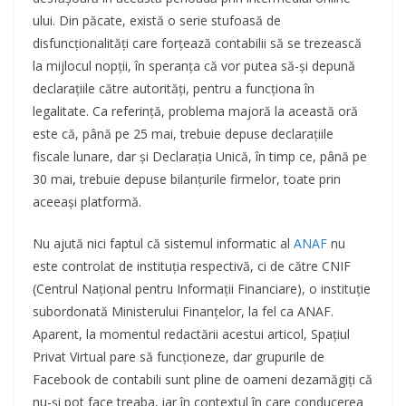
ului. Din păcate, există o serie stufoasă de
disfuncționalități care forțează contabilii să se trezească
la mijlocul nopții, în speranța că vor putea să-și depună
declarațiile către autorități, pentru a funcționa în
legalitate. Ca referință, problema majoră la această oră
este că, până pe 25 mai, trebuie depuse declarațiile
fiscale lunare, dar și Declarația Unică, în timp ce, până pe
30 mai, trebuie depuse bilanțurile firmelor, toate prin
aceeași platformă.
Nu ajută nici faptul că sistemul informatic al
ANAF
nu
este controlat de instituția respectivă, ci de către CNIF
(Centrul Național pentru Informații Financiare), o instituție
subordonată Ministerului Finanțelor, la fel ca ANAF.
Aparent, la momentul redactării acestui articol, Spațiul
Privat Virtual pare să funcționeze, dar grupurile de
Facebook de contabili sunt pline de oameni dezamăgiți că
nu-și pot face treaba, iar în contextul în care conducerea