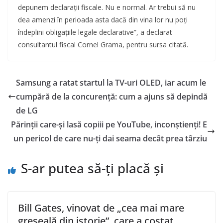
depunem declarații fiscale. Nu e normal. Ar trebui să nu
dea amenzi în perioada asta dacă din vina lor nu poți
îndeplini obligațiile legale declarative”, a declarat
consultantul fiscal Cornel Grama, pentru sursa citată.
Samsung a ratat startul la TV-uri OLED, iar acum le
cumpără de la concurență: cum a ajuns să depindă
de LG
Părinții care-și lasă copiii pe YouTube, inconștienți! E
un pericol de care nu-ți dai seama decât prea târziu
S-ar putea să-ți placă și
Bill Gates, vinovat de „cea mai mare
greșeală din istorie”, care a costat