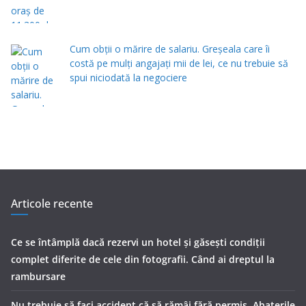
Cum obții o mărire de salariu. Greșeala care îi
costă pe mulți angajați mii de lei, ce nu trebuie să
spui niciodată la negociere
Articole recente
Ce se întâmplă dacă rezervi un hotel și găsești condiții
complet diferite de cele din fotografii. Când ai dreptul la
rambursare
Nu trebuie să faci accident că să rămâi fără permis. Abaterile