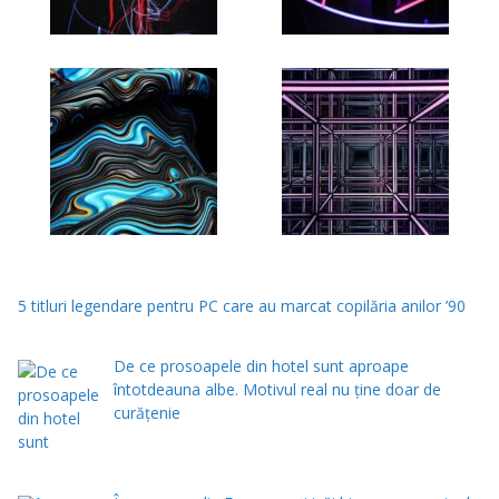
5 titluri legendare pentru PC care au marcat copilăria anilor ’90
De ce prosoapele din hotel sunt aproape
întotdeauna albe. Motivul real nu ține doar de
curățenie