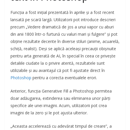
Funcția a fost inițial prezentată în aprilie și a fost recent
lansată pe scară largă. Utilizatorii pot introduce descrieri
precum „Vedere dramatică de jos a unui vapor cu aburi
din anii 1800 într-o furtună cu valuri mari și fulgere” și pot
obține rezultate decente în diverse stiluri (anime, acuarelă,
schiță, realist). Deși se aplică aceleași precauții obișnuite
pentru arta generată de AI, în special în ceea ce privește
detaliile ciudate la o privire atentă, rezultatele sunt
utilizabile și au avantajul că pot fi ajustate direct în
Photoshop
pentru a corecta eventualele erori.
Anterior, funcția Generative Fill a Photoshop permitea
doar adăugarea, extinderea sau eliminarea unor părți
specifice ale unei imagini. Acum, utilizatorii pot crea
imagini de la zero și le pot ajusta ulterior.
„Aceasta accelerează cu adevărat timpul de creare”, a