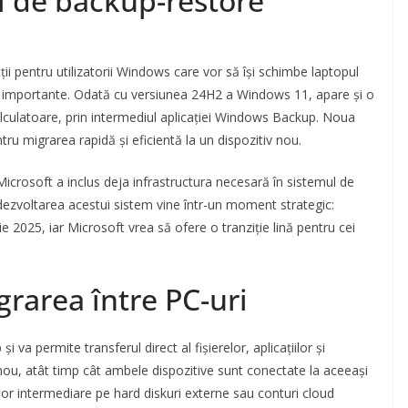
l de backup-restore
ii pentru utilizatorii Windows care vor să își schimbe laptopul
tări importante. Odată cu versiunea 24H2 a Windows 11, apare și o
alculatoare, prin intermediul aplicației Windows Backup. Noua
ru migrarea rapidă și eficientă la un dispozitiv nou.
icrosoft a inclus deja infrastructura necesară în sistemul de
dezvoltarea acestui sistem vine într-un moment strategic:
 2025, iar Microsoft vrea să ofere o tranziție lină pentru cei
rarea între PC-uri
 va permite transferul direct al fișierelor, aplicațiilor și
nou, atât timp cât ambele dispozitive sunt conectate la aceeași
lor intermediare pe hard diskuri externe sau conturi cloud