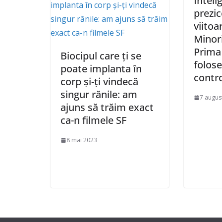
Inteli
prezic
viitoar
Minori
Prima
Biocipul care ți se
folose
poate implanta în
contr
corp și-ți vindecă
singur rănile: am
7 augus
ajuns să trăim exact
ca-n filmele SF
8 mai 2023