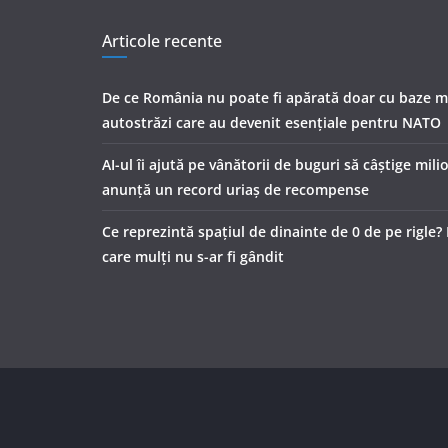
Articole recente
De ce România nu poate fi apărată doar cu baze mil
autostrăzi care au devenit esențiale pentru NATO
AI-ul îi ajută pe vânătorii de buguri să câștige mil
anunță un record uriaș de recompense
Ce reprezintă spaţiul de dinainte de 0 de pe rigle? 
care mulţi nu s-ar fi gândit