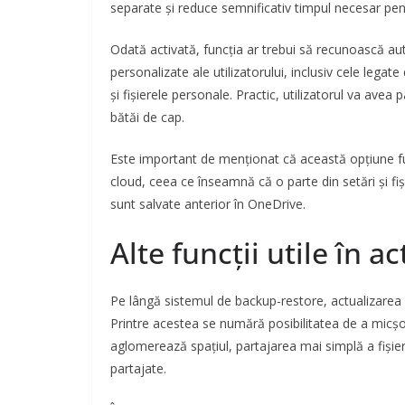
separate și reduce semnificativ timpul necesar pen
Odată activată, funcția ar trebui să recunoască aut
personalizate ale utilizatorului, inclusiv cele legate
și fișierele personale. Practic, utilizatorul va avea
bătăi de cap.
Este important de menționat că această opțiune fun
cloud, ceea ce înseamnă că o parte din setări și fi
sunt salvate anterior în OneDrive.
Alte funcții utile în 
Pe lângă sistemul de backup-restore, actualizarea 2
Printre acestea se numără posibilitatea de a micș
aglomerează spațiul, partajarea mai simplă a fișie
partajate.