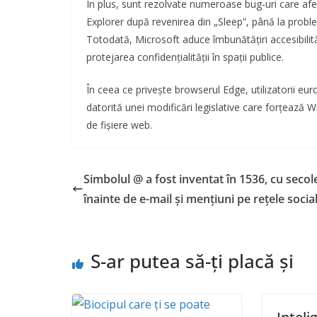
În plus, sunt rezolvate numeroase bug-uri care afec
Explorer după revenirea din „Sleep”, până la proble
Totodată, Microsoft aduce îmbunătățiri accesibilită
protejarea confidențialității în spații publice.
În ceea ce privește browserul Edge, utilizatorii eur
datorită unei modificări legislative care forțează W
de fișiere web.
Simbolul @ a fost inventat în 1536, cu secol
înainte de e-mail și mențiuni pe rețele socia
S-ar putea să-ți placă și