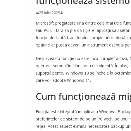
funcționează sistemu
25 iulie 2025
Microsoft pregătește una dintre cele mai utile funcț
sau PC-ul, fără să piardă fișiere, aplicații sau se
funcție dedicată transferului complet între două c
opțiune ar putea deveni un instrument esențial pent
Deși această funcție nu este încă complet activă, M
operare, semnalând lansarea ei iminentă. În plus, 
suportul pentru Windows 10 se încheie în octombrie
care vor adopta Windows 11.
Cum funcționează mig
Funcția este integrată în aplicația Windows Backup și
preferințelor de sistem de pe un PC vechi pe unul 
rețea. Acest aspect elimină necesitatea backup-uri