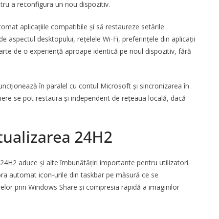
tru a reconfigura un nou dispozitiv.
omat aplicațiile compatibile și să restaureze setările
 de aspectul desktopului, rețelele Wi-Fi, preferințele din aplicații
 parte de o experiență aproape identică pe noul dispozitiv, fără
cționează în paralel cu contul Microsoft și sincronizarea în
șiere se pot restaura și independent de rețeaua locală, dacă
actualizarea 24H2
4H2 aduce și alte îmbunătățiri importante pentru utilizatori.
ora automat icon-urile din taskbar pe măsură ce se
relor prin Windows Share și compresia rapidă a imaginilor