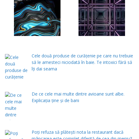
Cele două produse de curăţenie pe care nu trebuie
să le amesteci niciodată în baie. Te intoxici fără să
îţi dai seama
De ce cele mai multe dintre avioane sunt albe.
Explicația ține și de bani
Poți refuza să plătești nota la restaurant dacă
mâncarea este complet diferită de cea din meniu?