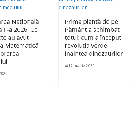
area Națională
Prima plantă de pe
a II-a 2026. Ce
Pământ a schimbat
te au avut
totul: cum a început
 la Matematică
revoluția verde
lorarea
înaintea dinozaurilor
lui
17 martie 2026
2026