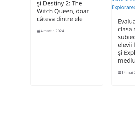
și Destiny 2: The
Witch Queen, doar
câteva dintre ele
Evalu
clasa 
4 martie 2024
subiec
elevii
și Exp
mediu
14 mai 