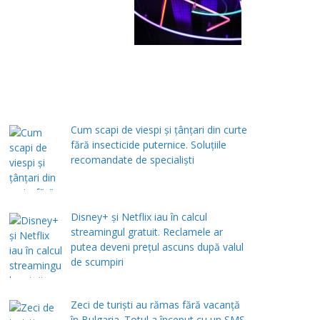
Cum scapi de viespi și țânțari din curte
fără insecticide puternice. Soluțiile
recomandate de specialiști
Disney+ și Netflix iau în calcul
streamingul gratuit. Reclamele ar
putea deveni prețul ascuns după valul
de scumpiri
Zeci de turiști au rămas fără vacanță
în Bulgaria. Totul a început cu un SMS