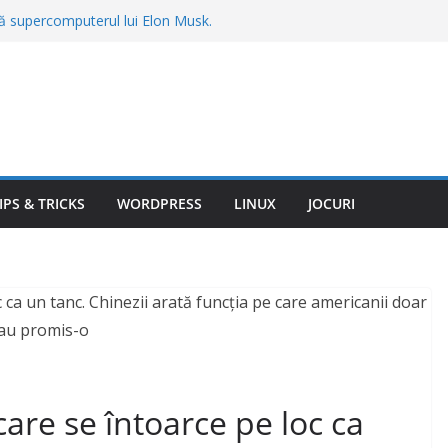
gă supercomputerul lui Elon Musk.
construit Colossus cere sute de milioane
 țânțari din curte fără insecticide
recomandate de specialiști
u în calcul streamingul gratuit. Reclamele
ul ascuns după valul de scumpiri
mas fără vacanță în Bulgaria. Totul a
mit înainte de plecare: „Am plătit 3.540
IPS & TRICKS
WORDPRESS
LINUX
JOCURI
spună când trebuie să pleci la drum, în
are se întoarce pe loc ca