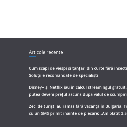
Articole recente
Cum scapi de viespi și țânțari din curte fără insect
Soluțiile recomandate de specialiști
Disney+ și Netflix iau în calcul streamingul gratuit
putea deveni prețul ascuns după valul de scumpiri
Zeci de turiști au rămas fără vacanță în Bulgaria. T
cu un SMS primit înainte de plecare: „Am plătit 3.