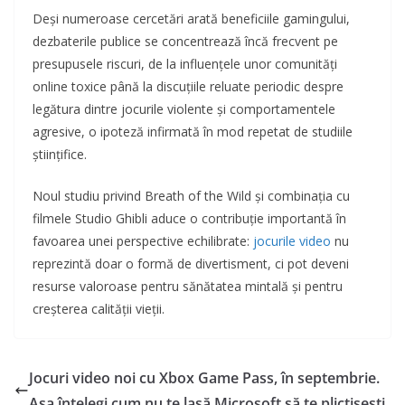
Deși numeroase cercetări arată beneficiile gamingului,
dezbaterile publice se concentrează încă frecvent pe
presupusele riscuri, de la influențele unor comunități
online toxice până la discuțiile reluate periodic despre
legătura dintre jocurile violente și comportamentele
agresive, o ipoteză infirmată în mod repetat de studiile
științifice.
Noul studiu privind Breath of the Wild și combinația cu
filmele Studio Ghibli aduce o contribuție importantă în
favoarea unei perspective echilibrate:
jocurile video
nu
reprezintă doar o formă de divertisment, ci pot deveni
resurse valoroase pentru sănătatea mintală și pentru
creșterea calității vieții.
Jocuri video noi cu Xbox Game Pass, în septembrie.
Așa înțelegi cum nu te lasă Microsoft să te plictisești