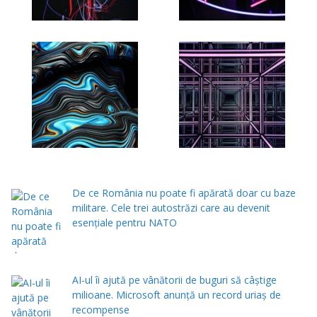
De ce România nu poate fi apărată doar cu baze
militare. Cele trei autostrăzi care au devenit
esențiale pentru NATO
AI-ul îi ajută pe vânătorii de buguri să câștige
milioane. Microsoft anunță un record uriaș de
recompense