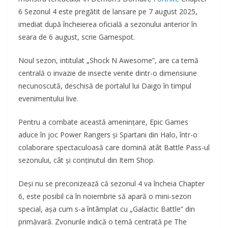
6 Sezonul 4 este pregătit de lansare pe 7 august 2025,
imediat după încheierea oficială a sezonului anterior în
seara de 6 august, scrie Gamespot.
Noul sezon, intitulat „Shock N Awesome”, are ca temă
centrală o invazie de insecte venite dintr-o dimensiune
necunoscută, deschisă de portalul lui Daigo în timpul
evenimentului live.
Pentru a combate această amenințare, Epic Games
aduce în joc Power Rangers și Spartani din Halo, într-o
colaborare spectaculoasă care domină atât Battle Pass-ul
sezonului, cât și conținutul din Item Shop.
Deși nu se preconizează că sezonul 4 va încheia Chapter
6, este posibil ca în noiembrie să apară o mini-sezon
special, așa cum s-a întâmplat cu „Galactic Battle” din
primăvară. Zvonurile indică o temă centrată pe The