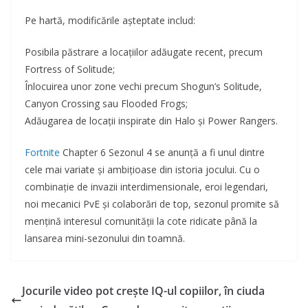
Pe hartă, modificările așteptate includ:
Posibila păstrare a locațiilor adăugate recent, precum
Fortress of Solitude;
Înlocuirea unor zone vechi precum Shogun’s Solitude,
Canyon Crossing sau Flooded Frogs;
Adăugarea de locații inspirate din Halo și Power Rangers.
Fortnite
Chapter 6 Sezonul 4 se anunță a fi unul dintre
cele mai variate și ambițioase din istoria jocului. Cu o
combinație de invazii interdimensionale, eroi legendari,
noi mecanici PvE și colaborări de top, sezonul promite să
mențină interesul comunității la cote ridicate până la
lansarea mini-sezonului din toamnă.
Jocurile video pot crește IQ-ul copiilor, în ciuda