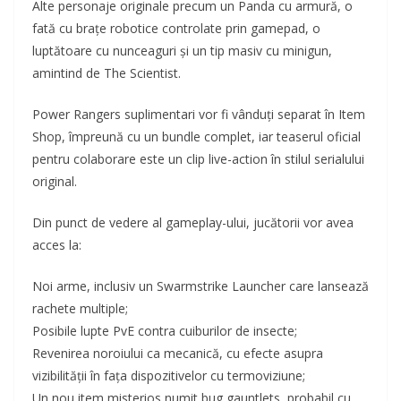
Alte personaje originale precum un Panda cu armură, o
fată cu brațe robotice controlate prin gamepad, o
luptătoare cu nunceaguri și un tip masiv cu minigun,
amintind de The Scientist.
Power Rangers suplimentari vor fi vânduți separat în Item
Shop, împreună cu un bundle complet, iar teaserul oficial
pentru colaborare este un clip live-action în stilul serialului
original.
Din punct de vedere al gameplay-ului, jucătorii vor avea
acces la:
Noi arme, inclusiv un Swarmstrike Launcher care lansează
rachete multiple;
Posibile lupte PvE contra cuiburilor de insecte;
Revenirea noroiului ca mecanică, cu efecte asupra
vizibilității în fața dispozitivelor cu termoviziune;
Un nou item misterios numit bug gauntlets, probabil cu