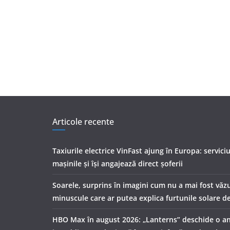
Articole recente
Taxiurile electrice VinFast ajung în Europa: servici
mașinile și își angajează direct șoferii
Soarele, surprins în imagini cum nu a mai fost văzu
minuscule care ar putea explica furtunile solare d
HBO Max în august 2026: „Lanterns” deschide o a