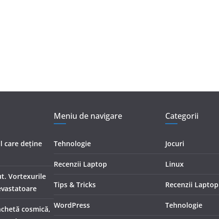
Meniu de navigare
Categorii
ul care deține
Tehnologie
Jocuri
Recenzii Laptop
Linux
t. Vortexurile
Tips & Tricks
Recenzii Laptop
evastatoare
WordPress
Tehnologie
nchetă cosmică,