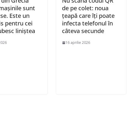
 din Grecia
Nu scana codul QR
mașinile sunt
de pe colet: noua
ise. Este un
țeapă care îți poate
s pentru cei
infecta telefonul în
ubesc liniştea
câteva secunde
 2026
16 aprilie 2026