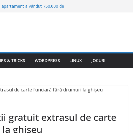
un apartament a vândut 750.000 de
 încasat 869 de milioane de euro
st ajung în Europa: serviciul care
gajează direct șoferii
gini cum nu a mai fost văzut.
re ar putea explica furtunile solare
: „Lanterns” deschide o anchetă
hy intră într-un jaf scăpat de sub
IPS & TRICKS
WORDPRESS
LINUX
JOCURI
online nu îți livrează comanda. ANPC
ți recuperezi banii
i gratuit extrasul de carte
 la ghișeu