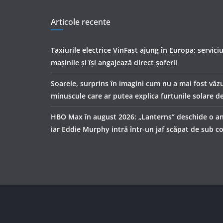
Articole recente
Taxiurile electrice VinFast ajung în Europa: servici
mașinile și își angajează direct șoferii
Soarele, surprins în imagini cum nu a mai fost văzu
minuscule care ar putea explica furtunile solare d
HBO Max în august 2026: „Lanterns” deschide o a
iar Eddie Murphy intră într-un jaf scăpat de sub c