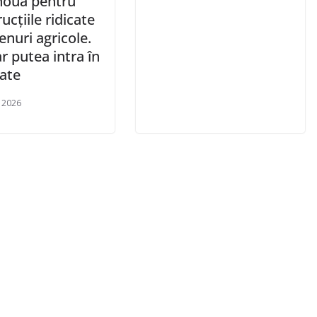
nouă pentru
ucțiile ridicate
enuri agricole.
 putea intra în
tate
e 2026