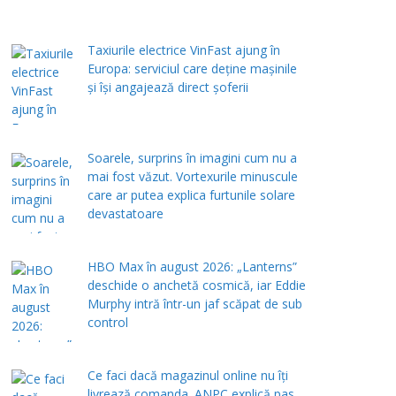
Taxiurile electrice VinFast ajung în
Europa: serviciul care deține mașinile
și își angajează direct șoferii
Soarele, surprins în imagini cum nu a
mai fost văzut. Vortexurile minuscule
care ar putea explica furtunile solare
devastatoare
HBO Max în august 2026: „Lanterns”
deschide o anchetă cosmică, iar Eddie
Murphy intră într-un jaf scăpat de sub
control
Ce faci dacă magazinul online nu îți
livrează comanda. ANPC explică pas