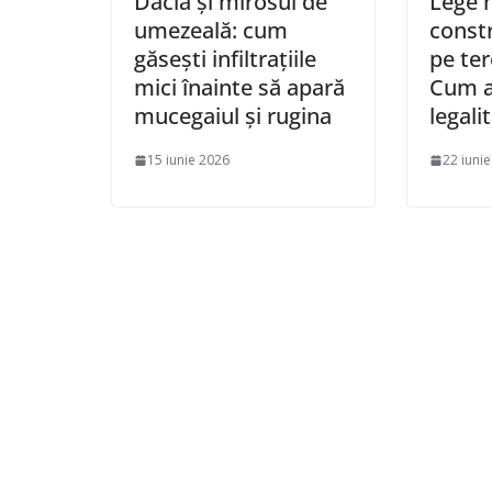
Dacia și mirosul de
Lege 
umezeală: cum
constr
găsești infiltrațiile
pe ter
mici înainte să apară
Cum ar
mucegaiul și rugina
legali
15 iunie 2026
22 iuni