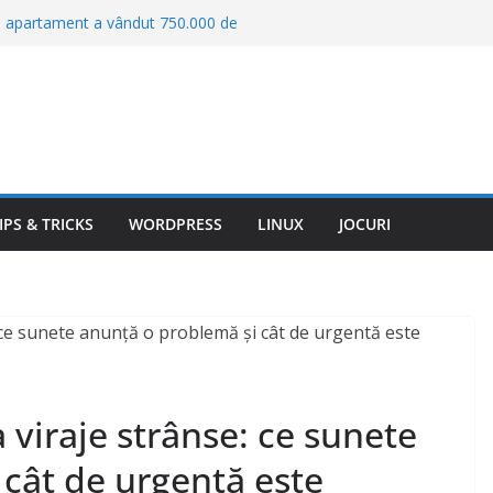
un apartament a vândut 750.000 de
 încasat 869 de milioane de euro
st ajung în Europa: serviciul care
gajează direct șoferii
gini cum nu a mai fost văzut.
re ar putea explica furtunile solare
: „Lanterns” deschide o anchetă
hy intră într-un jaf scăpat de sub
IPS & TRICKS
WORDPRESS
LINUX
JOCURI
online nu îți livrează comanda. ANPC
ți recuperezi banii
a viraje strânse: ce sunete
cât de urgentă este