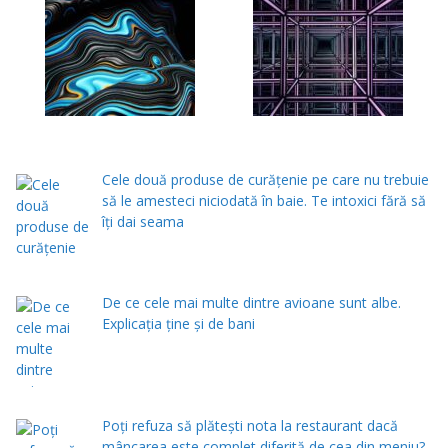
Cele două produse de curăţenie pe care nu trebuie
să le amesteci niciodată în baie. Te intoxici fără să
îţi dai seama
De ce cele mai multe dintre avioane sunt albe.
Explicația ține și de bani
Poți refuza să plătești nota la restaurant dacă
mâncarea este complet diferită de cea din meniu?