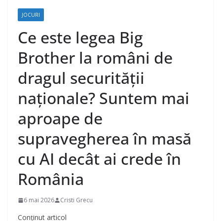
JOCURI
Ce este legea Big
Brother la români de
dragul securității
naționale? Suntem mai
aproape de
supravegherea în masă
cu AI decât ai crede în
România
6 mai 2026
Cristi Grecu
Conținut articol