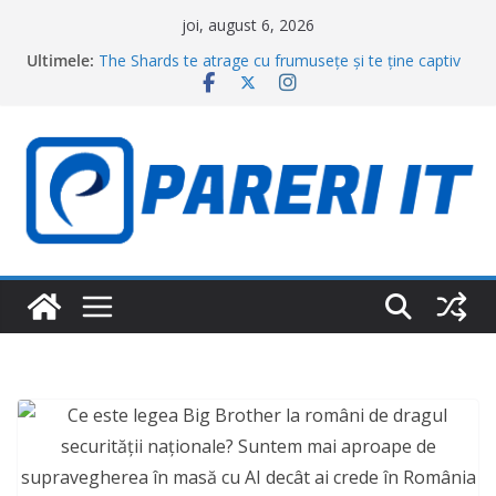
Sari
joi, august 6, 2026
la
Ultimele:
The Shards te atrage cu frumusețe și te ține captiv
conținut
prin frică: noul thriller Disney+ al lui Ryan Murphy
merită văzut REVIEW
De ce România nu poate fi apărată doar cu baze
militare. Cele trei autostrăzi care au devenit
esențiale pentru NATO
AI-ul îi ajută pe vânătorii de buguri să câștige
milioane. Microsoft anunță un record uriaș de
recompense
Ce reprezintă spaţiul de dinainte de 0 de pe rigle?
Explicaţia la care mulţi nu s-ar fi gândit
Ai rămas blocat în aeroport cu un copil? Ce este
obligată compania aeriană să îți ofere