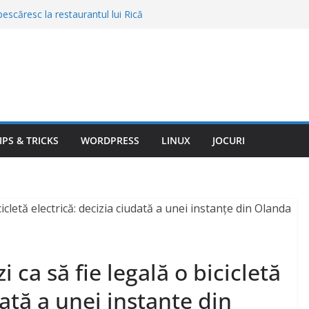
escăresc la restaurantul lui Rică
 Meniul complet şi preţurile din 2026
 graniță. Câte țigări și cât alcool mai poți
trăinătate
are definitiv de pe Android. Data de la
l și nu te mai poți întoarce la vechiul
n România. Ploi torențiale și descărcări
ula de aproape 40 de grade
noul lider al X-Men. Starul Heartstopper,
IPS & TRICKS
WORDPRESS
LINUX
JOCURI
yclops în MCU
 ca să fie legală o bicicletă
dată a unei instanțe din