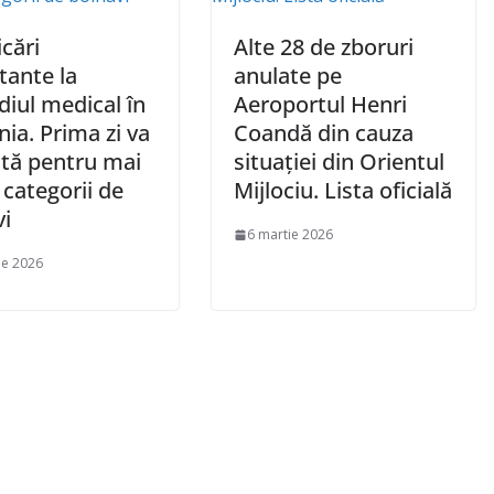
cări
Alte 28 de zboruri
tante la
anulate pe
iul medical în
Aeroportul Henri
ia. Prima zi va
Coandă din cauza
tită pentru mai
situației din Orientul
categorii de
Mijlociu. Lista oficială
vi
6 martie 2026
ie 2026