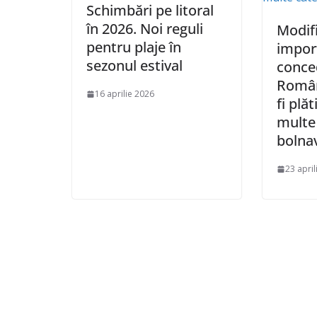
Schimbări pe litoral
în 2026. Noi reguli
Modifi
pentru plaje în
impor
sezonul estival
conced
Român
16 aprilie 2026
fi plă
multe 
bolna
23 april