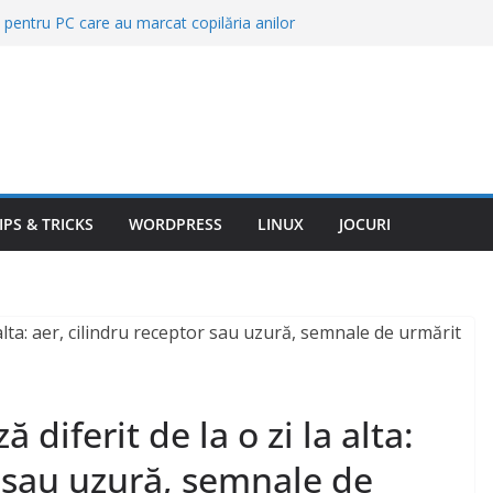
re pentru PC care au marcat copilăria anilor
 de curăţenie pe care nu trebuie să le
 în baie. Te intoxici fără să îţi dai seama
lte dintre avioane sunt albe. Explicația ține
ătești nota la restaurant dacă mâncarea este
de cea din meniu? Ce drepturi ai ca client
i mult când cumperi puțin. Trucurile de preț
eturile le folosesc zilnic
IPS & TRICKS
WORDPRESS
LINUX
JOCURI
diferit de la o zi la alta:
r sau uzură, semnale de