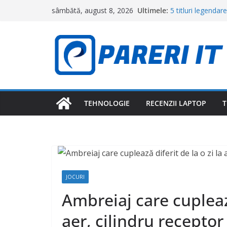
Sari
Ultimele:
5 titluri legenda
sâmbătă, august 8, 2026
la
’90
Cele două produse
conținut
amesteci niciodată
De ce cele mai mu
și de bani
Poți refuza să pl
complet diferită 
De ce plătești ma
pe care supermark
TEHNOLOGIE
RECENZII LAPTOP
T
JOCURI
Ambreiaj care cuplează 
aer, cilindru recepto