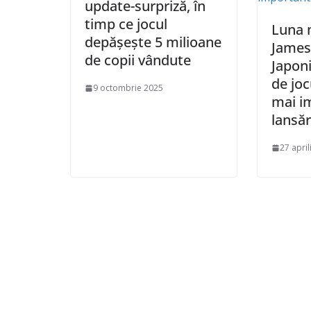
update-surpriză, în
timp ce jocul
Luna 
depășește 5 milioane
James
de copii vândute
Japoni
de joc
9 octombrie 2025
mai i
lansăr
27 april