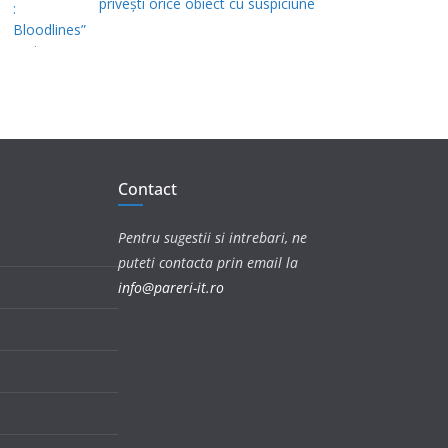
privești orice obiect cu suspiciune
Contact
Pentru sugestii si intrebari, ne
puteti contacta prin email la
info@pareri-it.ro