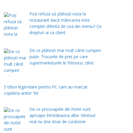
Poți refuza să plătești nota la
restaurant dacă mâncarea este
complet diferită de cea din meniu? Ce
drepturi ai ca client
De ce plătești mai mult când cumperi
puțin. Trucurile de preț pe care
supermarketurile le folosesc zilnic
5 titluri legendare pentru PC care au marcat
copilăria anilor ’90
De ce prosoapele din hotel sunt
aproape întotdeauna albe. Motivul
real nu ține doar de curățenie